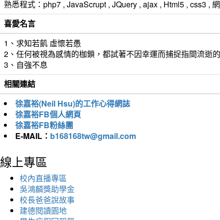
熟悉程式：php7 , JavaScrupt , JQuery , ajax , Html5 ,
喜愛名言
1、求知若飢 虛懷若愚
2、任何被視為感情的枷鎖，都試著不因幸運而捕捉指間流逝
3、自強不息
相關連結
徐嘉裕(Neil Hsu)的工作心得網誌
徐嘉裕FB個人網頁
徐嘉裕FB粉絲團
E-MAIL：
b168168tw@gmail.com
線上專區
校內直播專區
吳鴻麟獎助學金
校長爸爸說故事
建德閱讀園地