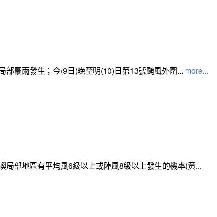
發生；今(9日)晚至明(10)日第13號颱風外圍...
more...
局部地區有平均風6級以上或陣風8級以上發生的機率(黃...