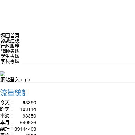
返回首頁
認識建德
行政服務
教師專區
學生專區
家長專區
網站登入login
流量統計
今天：
93350
昨天：
103114
本週：
93350
本月：
940926
總計：
33144403