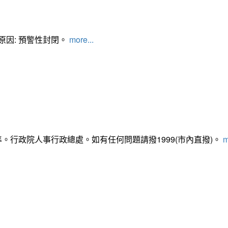
管制原因: 預警性封閉。
more...
準。行政院人事行政總處。如有任何問題請撥1999(市內直撥)。
m