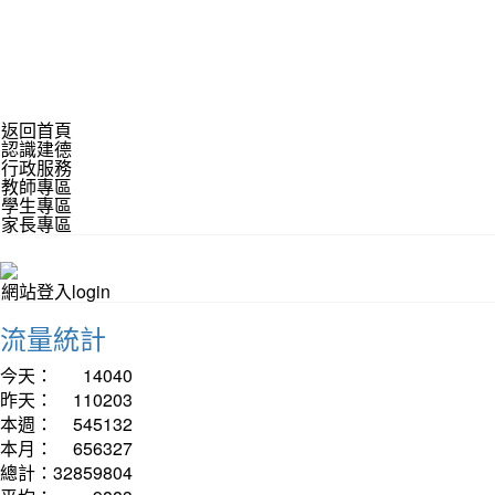
返回首頁
認識建德
行政服務
教師專區
學生專區
家長專區
網站登入login
流量統計
今天：
14040
昨天：
110203
本週：
545132
本月：
656327
總計：
32859804