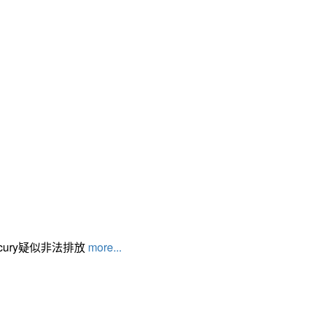
cury疑似非法排放
more...