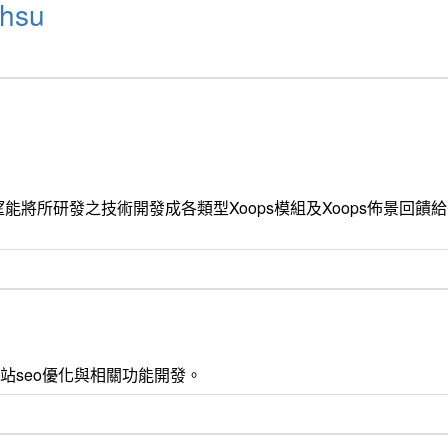
hsu
能將所研發之技術開發成各類型Xoops模組及Xoops佈景回
 css3 , 網站seo優化與相關功能開發。