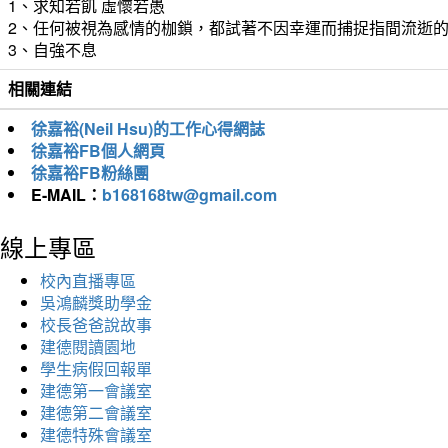
1、求知若飢 虛懷若愚
2、任何被視為感情的枷鎖，都試著不因幸運而捕捉指間流逝
3、自強不息
相關連結
徐嘉裕(Neil Hsu)的工作心得網誌
徐嘉裕FB個人網頁
徐嘉裕FB粉絲團
E-MAIL：
b168168tw@gmail.com
線上專區
校內直播專區
吳鴻麟獎助學金
校長爸爸說故事
建德閱讀園地
學生病假回報單
建德第一會議室
建德第二會議室
建德特殊會議室