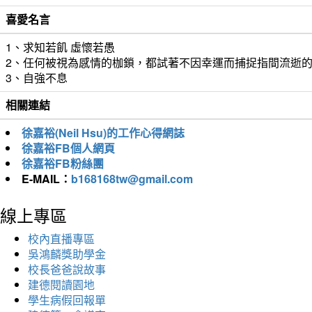
喜愛名言
1、求知若飢 虛懷若愚
2、任何被視為感情的枷鎖，都試著不因幸運而捕捉指間流逝
3、自強不息
相關連結
徐嘉裕(Neil Hsu)的工作心得網誌
徐嘉裕FB個人網頁
徐嘉裕FB粉絲團
E-MAIL：
b168168tw@gmail.com
線上專區
校內直播專區
吳鴻麟獎助學金
校長爸爸說故事
建德閱讀園地
學生病假回報單