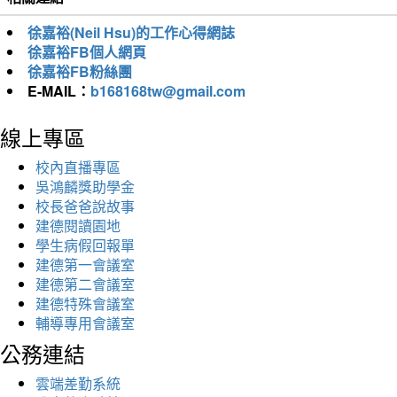
徐嘉裕(Neil Hsu)的工作心得網誌
徐嘉裕FB個人網頁
徐嘉裕FB粉絲團
E-MAIL：
b168168tw@gmail.com
線上專區
校內直播專區
吳鴻麟獎助學金
校長爸爸說故事
建德閱讀園地
學生病假回報單
建德第一會議室
建德第二會議室
建德特殊會議室
輔導專用會議室
公務連結
雲端差勤系統