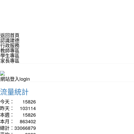
返回首頁
認識建德
行政服務
教師專區
學生專區
家長專區
網站登入login
流量統計
今天：
15826
昨天：
103114
本週：
15826
本月：
863402
總計：
33066879