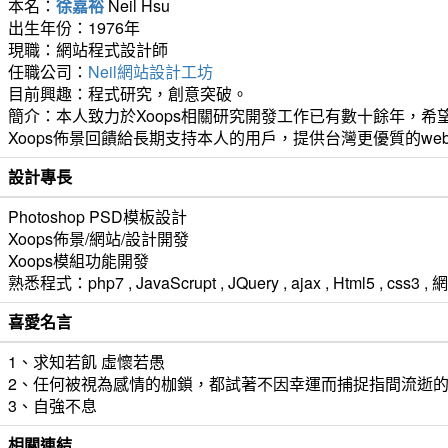
本名：
徐嘉裕
Neil Hsu
出生年份：1976年
現職：網站程式設計師
任職公司：
Neil網站設計工坊
目前興趣：程式研究，創意突破。
簡介：本人致力於Xoops相關研究開發工作已有數十餘年，希望
Xoops佈景回饋給長期支持本人的用戶，提供台灣更優質的we
設計專長
Photoshop PSD模板設計
Xoops佈景/網站/設計開發
Xoops模組功能開發
熟悉程式：php7 , JavaScrupt , JQuery , ajax , Html5 ,
喜愛名言
1、求知若飢 虛懷若愚
2、任何被視為感情的枷鎖，都試著不因幸運而捕捉指間流逝
3、自強不息
相關連結