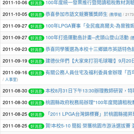
2011-10-06
100年度統一發票推行暨閱讀租稅教材測
好消息
2011-10-05
恭喜參加市語文競賽獲獎師生
(
教學組
/ 2173
好消息
2011-09-27
100年LPGA賽事「全民瘋高爾夫-為曾雅
好消息
2011-09-27
100年打造運動島計畫─虎頭山登山活動
(
好消息
2011-09-23
恭喜同學獲選為本校十三鄉鎮市英語特色
好消息
2011-09-19
建德伙伴們【大家來打羽毛球囉!】9月20日
好消息
2011-09-16
有關公務人員住宅及福利委員會辦理「百年送
好消息
/
人事室
)
2011-08-30
本校8月31日下午13:30辦理教師研習，
好消息
2011-08-30
桃園縣政府稅務局辦理"100年度閱讀租稅
好消息
2011-08-25
「2011 LPGA台灣錦標賽」於桃園縣揚
好消息
2011-08-25
賀!本校5-10 簡毅 榮獲桃園市游泳選拔賽
好消息