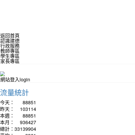
返回首頁
認識建德
行政服務
教師專區
學生專區
家長專區
網站登入login
流量統計
今天：
88851
昨天：
103114
本週：
88851
本月：
936427
總計：
33139904