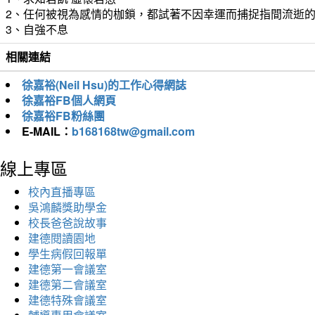
2、任何被視為感情的枷鎖，都試著不因幸運而捕捉指間流逝
3、自強不息
相關連結
徐嘉裕(Neil Hsu)的工作心得網誌
徐嘉裕FB個人網頁
徐嘉裕FB粉絲團
E-MAIL：
b168168tw@gmail.com
線上專區
校內直播專區
吳鴻麟獎助學金
校長爸爸說故事
建德閱讀園地
學生病假回報單
建德第一會議室
建德第二會議室
建德特殊會議室