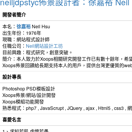
neiljdpstyc佈景設計者：徐嘉裕 Neil 
開發者簡介
本名：
徐嘉裕
Neil Hsu
出生年份：1976年
現職：網站程式設計師
任職公司：
Neil網站設計工坊
目前興趣：程式研究，創意突破。
簡介：本人致力於Xoops相關研究開發工作已有數十餘年，希望
Xoops佈景回饋給長期支持本人的用戶，提供台灣更優質的we
設計專長
Photoshop PSD模板設計
Xoops佈景/網站/設計開發
Xoops模組功能開發
熟悉程式：php7 , JavaScrupt , JQuery , ajax , Html5 ,
喜愛名言
1、求知若飢 虛懷若愚