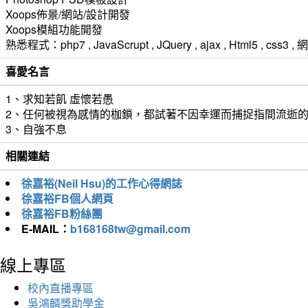
Xoops佈景/網站/設計開發
Xoops模組功能開發
熟悉程式：php7 , JavaScrupt , JQuery , ajax , Html5 ,
喜愛名言
1、求知若飢 虛懷若愚
2、任何被視為感情的枷鎖，都試著不因幸運而捕捉指間流逝
3、自強不息
相關連結
徐嘉裕(Neil Hsu)的工作心得網誌
徐嘉裕FB個人網頁
徐嘉裕FB粉絲團
E-MAIL：
b168168tw@gmail.com
線上專區
校內直播專區
吳鴻麟獎助學金