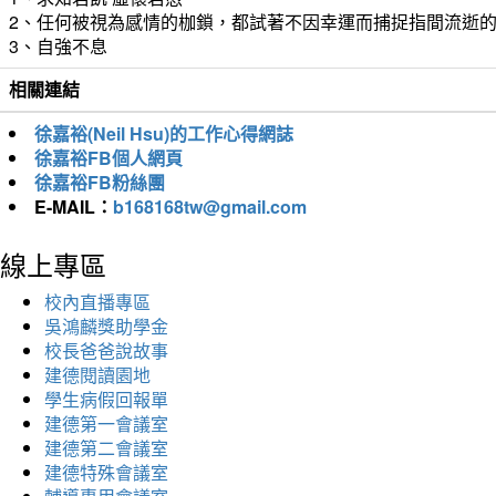
2、任何被視為感情的枷鎖，都試著不因幸運而捕捉指間流逝
3、自強不息
相關連結
徐嘉裕(Neil Hsu)的工作心得網誌
徐嘉裕FB個人網頁
徐嘉裕FB粉絲團
E-MAIL：
b168168tw@gmail.com
線上專區
校內直播專區
吳鴻麟獎助學金
校長爸爸說故事
建德閱讀園地
學生病假回報單
建德第一會議室
建德第二會議室
建德特殊會議室