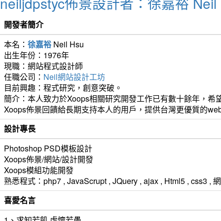
neiljdpstyc佈景設計者：徐嘉裕 Neil 
開發者簡介
本名：
徐嘉裕
Neil Hsu
出生年份：1976年
現職：網站程式設計師
任職公司：
Neil網站設計工坊
目前興趣：程式研究，創意突破。
簡介：本人致力於Xoops相關研究開發工作已有數十餘年，希望
Xoops佈景回饋給長期支持本人的用戶，提供台灣更優質的we
設計專長
Photoshop PSD模板設計
Xoops佈景/網站/設計開發
Xoops模組功能開發
熟悉程式：php7 , JavaScrupt , JQuery , ajax , Html5 ,
喜愛名言
1、求知若飢 虛懷若愚