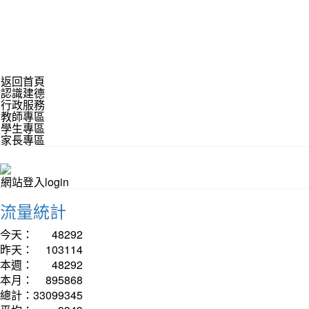
返回首頁
認識建德
行政服務
教師專區
學生專區
家長專區
網站登入login
流量統計
今天：
48292
昨天：
103114
本週：
48292
本月：
895868
總計：
33099345