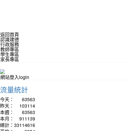
返回首頁
認識建德
行政服務
教師專區
學生專區
家長專區
網站登入login
流量統計
今天：
63563
昨天：
103114
本週：
63563
本月：
911139
總計：
33114616