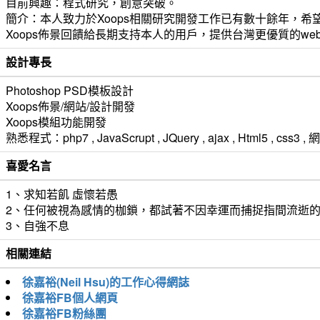
目前興趣：程式研究，創意突破。
簡介：本人致力於Xoops相關研究開發工作已有數十餘年，希望
Xoops佈景回饋給長期支持本人的用戶，提供台灣更優質的we
設計專長
Photoshop PSD模板設計
Xoops佈景/網站/設計開發
Xoops模組功能開發
熟悉程式：php7 , JavaScrupt , JQuery , ajax , Html5 ,
喜愛名言
1、求知若飢 虛懷若愚
2、任何被視為感情的枷鎖，都試著不因幸運而捕捉指間流逝
3、自強不息
相關連結
徐嘉裕(Neil Hsu)的工作心得網誌
徐嘉裕FB個人網頁
徐嘉裕FB粉絲團