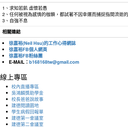
1、求知若飢 虛懷若愚
2、任何被視為感情的枷鎖，都試著不因幸運而捕捉指間流逝
3、自強不息
相關連結
徐嘉裕(Neil Hsu)的工作心得網誌
徐嘉裕FB個人網頁
徐嘉裕FB粉絲團
E-MAIL：
b168168tw@gmail.com
線上專區
校內直播專區
吳鴻麟獎助學金
校長爸爸說故事
建德閱讀園地
學生病假回報單
建德第一會議室
建德第二會議室