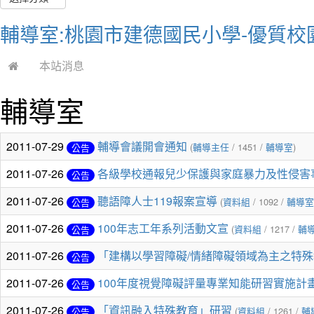
輔導室:桃園市建德國民小學-優質校
本站消息
輔導室
2011-07-29
輔導會議開會通知
(
輔導主任
/ 1451 /
輔導室
)
公告
2011-07-26
各級學校通報兒少保護與家庭暴力及性侵害
公告
2011-07-26
聽語障人士119報案宣導
(
資料組
/ 1092 /
輔導室
公告
2011-07-26
100年志工年系列活動文宣
(
資料組
/ 1217 /
輔
公告
2011-07-26
「建構以學習障礙/情緒障礙領域為主之特
公告
2011-07-26
100年度視覺障礙評量專業知能研習實施計
公告
2011-07-26
「資訊融入特殊教育」研習
(
資料組
/ 1261 /
輔
公告