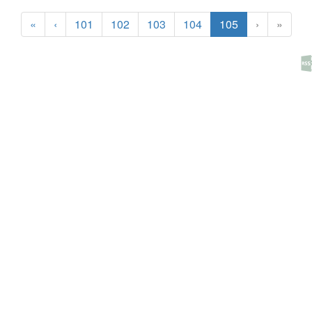
(current)
«
‹
101
102
103
104
105
›
»