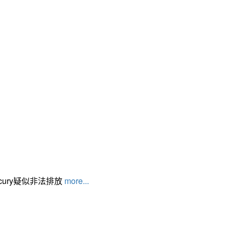
cury疑似非法排放
more...