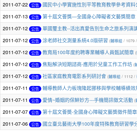
2011-07-22
國民中小學實施性別平等教育教學參考資料
公告
2011-07-13
第十屆文薈獎—全國身心障礙者文藝獎簡章
公告
2011-07-12
單國璽主教--活出真愛告別生命之旅系列演
公告
2011-07-12
涂老師社交測量系統4.0版研習
(
輔導組
/ 1079 
公告
2011-07-12
教育局100年度約聘專業輔導人員甄試簡章
(
公告
2011-07-12
焦點解決短期諮商-應用於兒童工作工作坊
(
公告
2011-07-12
社區家庭教育電影系列研討會
(
輔導組
/ 1112 /
公告
2011-07-11
輔導教師人力板塊隆起挪移與學校輔導績效
公告
2011-07-11
愛情~婚姻的保鮮妙方---手機簡訊徵文活動
(
公告
2011-07-07
第十屆文薈奬-全國身心障礙文藝獎徵件簡章
公告
2011-07-06
國立臺北藝術大學100年度特殊教育研習學
公告