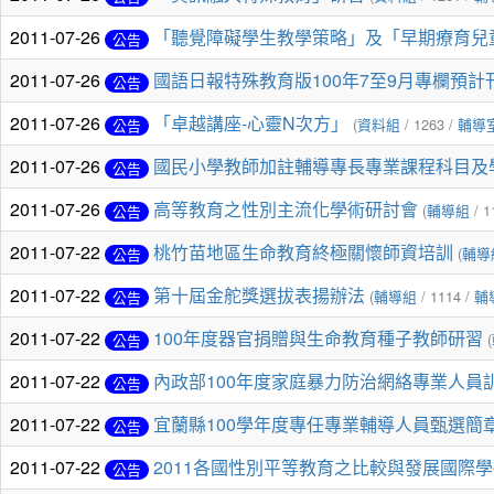
2011-07-26
「聽覺障礙學生教學策略」及「早期療育兒
公告
2011-07-26
國語日報特殊教育版100年7至9月專欄預計
公告
2011-07-26
「卓越講座-心靈N次方」
(
資料組
/ 1263 /
輔導
公告
2011-07-26
國民小學教師加註輔導專長專業課程科目及
公告
2011-07-26
高等教育之性別主流化學術研討會
(
輔導組
/ 1
公告
2011-07-22
桃竹苗地區生命教育終極關懷師資培訓
(
輔導
公告
2011-07-22
第十屆金舵獎選拔表揚辦法
(
輔導組
/ 1114 /
輔
公告
2011-07-22
100年度器官捐贈與生命教育種子教師研習
(
公告
2011-07-22
內政部100年度家庭暴力防治網絡專業人員
公告
2011-07-22
宜蘭縣100學年度專任專業輔導人員甄選簡
公告
2011-07-22
2011各國性別平等教育之比較與發展國際
公告