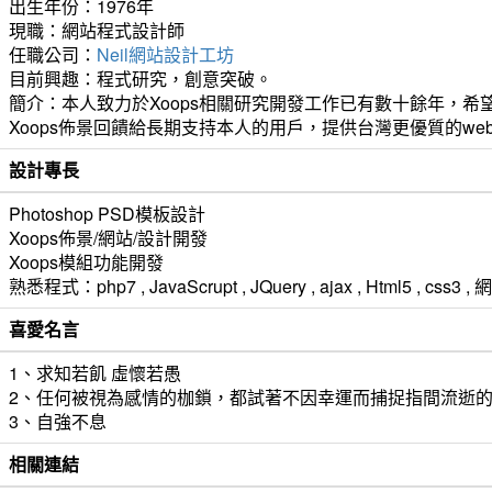
出生年份：1976年
現職：網站程式設計師
任職公司：
Neil網站設計工坊
目前興趣：程式研究，創意突破。
簡介：本人致力於Xoops相關研究開發工作已有數十餘年，希望
Xoops佈景回饋給長期支持本人的用戶，提供台灣更優質的we
設計專長
Photoshop PSD模板設計
Xoops佈景/網站/設計開發
Xoops模組功能開發
熟悉程式：php7 , JavaScrupt , JQuery , ajax , Html5 ,
喜愛名言
1、求知若飢 虛懷若愚
2、任何被視為感情的枷鎖，都試著不因幸運而捕捉指間流逝
3、自強不息
相關連結