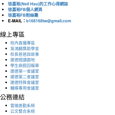
徐嘉裕(Neil Hsu)的工作心得網誌
徐嘉裕FB個人網頁
徐嘉裕FB粉絲團
E-MAIL：
b168168tw@gmail.com
線上專區
校內直播專區
吳鴻麟獎助學金
校長爸爸說故事
建德閱讀園地
學生病假回報單
建德第一會議室
建德第二會議室
建德特殊會議室
輔導專用會議室
公務連結
雲端差勤系統
公文整合系統