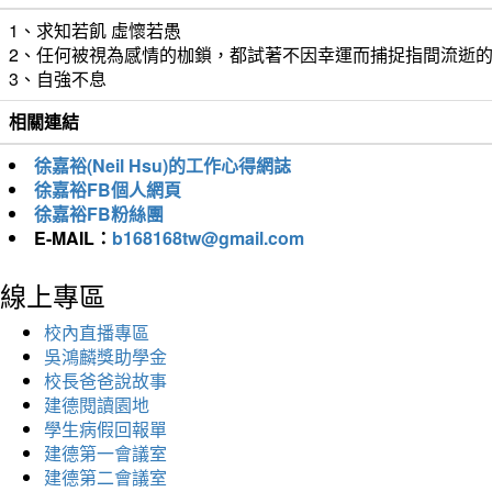
1、求知若飢 虛懷若愚
2、任何被視為感情的枷鎖，都試著不因幸運而捕捉指間流逝
3、自強不息
相關連結
徐嘉裕(Neil Hsu)的工作心得網誌
徐嘉裕FB個人網頁
徐嘉裕FB粉絲團
E-MAIL：
b168168tw@gmail.com
線上專區
校內直播專區
吳鴻麟獎助學金
校長爸爸說故事
建德閱讀園地
學生病假回報單
建德第一會議室
建德第二會議室