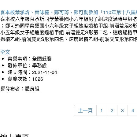
恭喜本校葉承炘、葉咏榛、鄭可筠、鄭可勤參加「110年第十八
恭喜本校六年級葉承炘同學榮獲國小六年級男子組速度過樁甲組-
名；鄭可筠同學榮獲國小六年級女子組速度過樁甲組-前溜雙足S
國小五年級女子組速度過樁甲組-前溜雙足S形第二名、速度過樁
度過樁乙組-前溜雙足S形第四名、速度過樁乙組-前溜交叉形第四
詳全文
榮譽事項：全國競賽
發佈單位：學務處
建立時間：2021-11-04
瀏覽次數：1026
榮譽發布者：體育組
上一頁
1
2
3
4