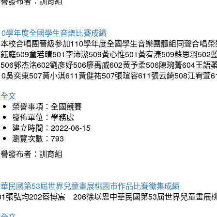
榮譽發布者：訓育組
10學年度全國學生音樂比賽成績
本校合唱團晉級參加110學年度全國學生音樂團體組同聲合唱榮獲優等
鈺庭509童若晴501李沛潔509黃心惟501黃宥溱509蘇思羽502
506郭杰洺602劉彥妤506廖禹威602黃予柔506陳琬菁604王語
10吳奕東507黃小淇611黃健祐507張瑄容611張云綺508江宥萱6
詳全文
榮譽事項：全國競賽
發佈單位：學務處
建立時間：2022-06-15
瀏覽次數：793
榮譽發布者：訓育組
中華民國第53屆世界兒童畫展桃園市作品比賽徵集成績
01張弘均202蔡博宸 206徐以恩中華民國第53屆世界兒童畫
詳全文