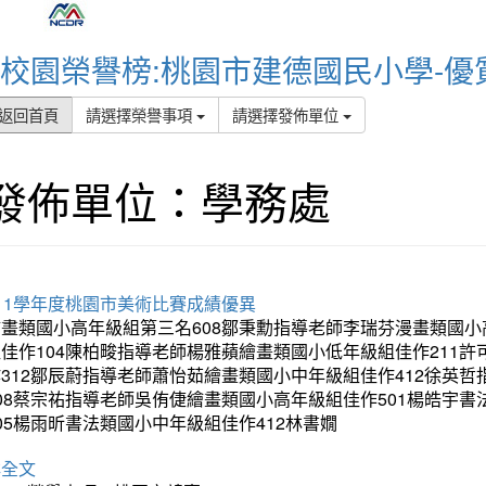
校園榮譽榜:桃園市建德國民小學-優
返回首頁
請選擇榮譽事項
請選擇發佈單位
發佈單位：學務處
11學年度桃園市美術比賽成績優異
繪畫類國小高年級組第三名608鄒秉勳指導老師李瑞芬漫畫類國小
組佳作104陳柏畯指導老師楊雅蘋繪畫類國小低年級組佳作211
作312鄒辰蔚指導老師蕭怡茹繪畫類國小中年級組佳作412徐英
408蔡宗祐指導老師吳侑倢繪畫類國小高年級組佳作501楊皓宇
05楊雨昕書法類國小中年級組佳作412林書嫺
詳全文