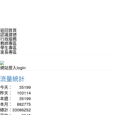
返回首頁
認識建德
行政服務
教師專區
學生專區
家長專區
網站登入login
流量統計
今天：
35199
昨天：
103114
本週：
35199
本月：
882775
總計：
33086252