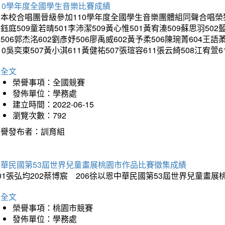
10學年度全國學生音樂比賽成績
本校合唱團晉級參加110學年度全國學生音樂團體組同聲合唱榮獲優等
鈺庭509童若晴501李沛潔509黃心惟501黃宥溱509蘇思羽502
506郭杰洺602劉彥妤506廖禹威602黃予柔506陳琬菁604王語
10吳奕東507黃小淇611黃健祐507張瑄容611張云綺508江宥萱6
詳全文
榮譽事項：全國競賽
發佈單位：學務處
建立時間：2022-06-15
瀏覽次數：792
榮譽發布者：訓育組
中華民國第53屆世界兒童畫展桃園市作品比賽徵集成績
01張弘均202蔡博宸 206徐以恩中華民國第53屆世界兒童畫
詳全文
榮譽事項：桃園市競賽
發佈單位：學務處