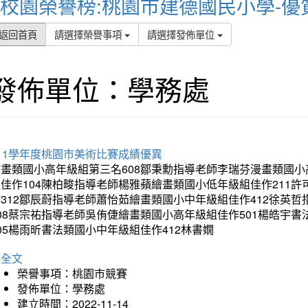
校園榮譽榜:桃園市建德國民小學-優
返回首頁
請選擇榮譽事項
請選擇發佈單位
發佈單位：學務處
11學年度桃園市美術比賽成績優異
繪畫類國小高年級組第三名608鄒秉勳指導老師李瑞芬漫畫類國小
組佳作104陳柏畯指導老師楊雅蘋繪畫類國小低年級組佳作211
作312鄒辰蔚指導老師蕭怡茹繪畫類國小中年級組佳作412徐英
408蔡宗祐指導老師吳侑倢繪畫類國小高年級組佳作501楊皓宇
05楊雨昕書法類國小中年級組佳作412林書嫺
詳全文
榮譽事項：桃園市競賽
發佈單位：學務處
建立時間：2022-11-14