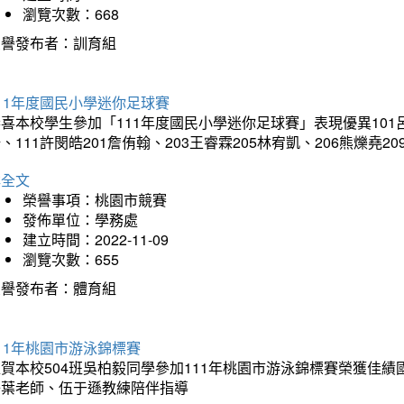
瀏覽次數：668
榮譽發布者：訓育組
11年度國民小學迷你足球賽
喜本校學生參加「111年度國民小學迷你足球賽」表現優異101呂駿
、111許閔皓201詹侑翰、203王睿霖205林宥凱、206熊爍堯20
詳全文
榮譽事項：桃園市競賽
發佈單位：學務處
建立時間：2022-11-09
瀏覽次數：655
榮譽發布者：體育組
11年桃園市游泳錦標賽
賀本校504班吳柏毅同學參加111年桃園市游泳錦標賽榮獲佳績
子葉老師、伍于遜教練陪伴指導