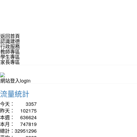
返回首頁
認識建德
行政服務
教師專區
學生專區
家長專區
網站登入login
流量統計
今天：
3357
昨天：
102175
本週：
636624
本月：
747819
總計：
32951296