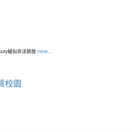
cury疑似非法排放
more...
質校園