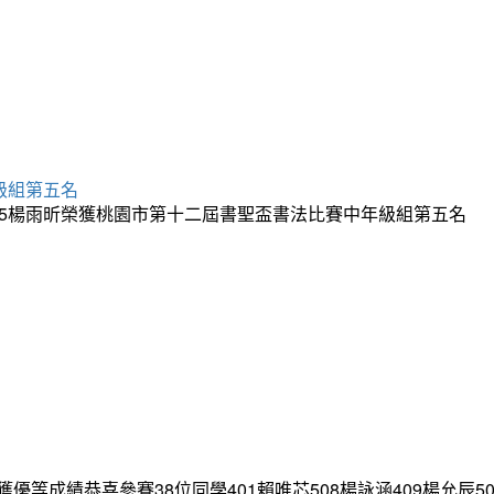
級組第五名
05楊雨昕榮獲桃園市第十二屆書聖盃書法比賽中年級組第五名
績恭喜參賽38位同學401賴唯芯508楊詠涵409楊允辰509方楷