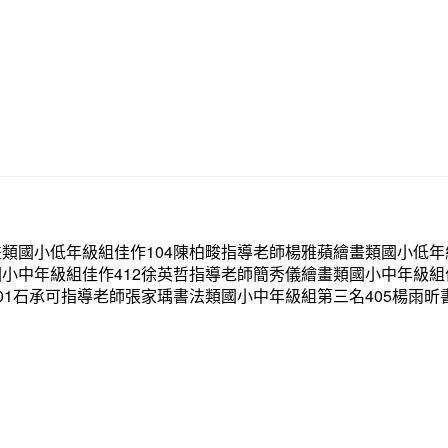
畫類國小低年級組佳作104陳柏畯指導老師楊雅蘋繪畫類國小低年
國小中年級組佳作412徐英哲指導老師簡秀儀繪畫類國小中年級組
01石承可指導老師張家瑀書法類國小中年級組第三名405楊雨昕