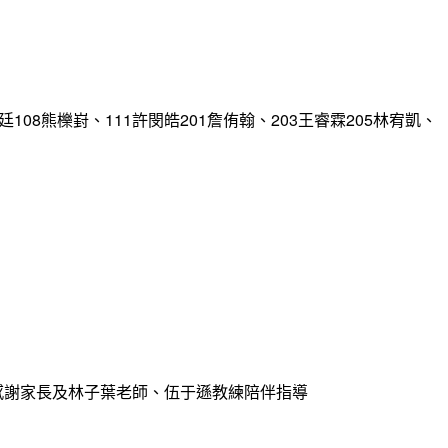
108熊櫟崶、111許閔皓201詹侑翰、203王睿霖205林宥凱、
名感謝家長及林子葉老師、伍于遜教練陪伴指導