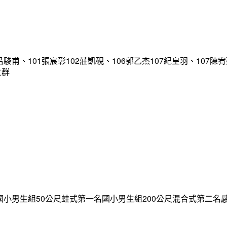
、101張宸彰102莊凱硯、106郭乙杰107紀皇羽、107陳宥廷
立群
績國小男生組50公尺蛙式第一名國小男生組200公尺混合式第二