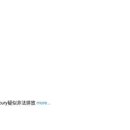
cury疑似非法排放
more...