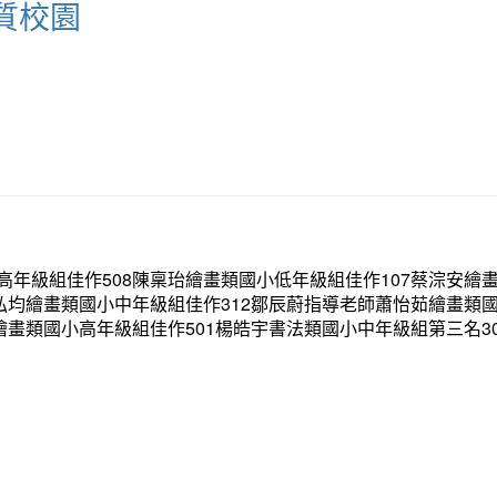
質校園
高年級組佳作508陳稟珆繪畫類國小低年級組佳作107蔡淙安繪
張弘均繪畫類國小中年級組佳作312鄒辰蔚指導老師蕭怡茹繪畫類
繪畫類國小高年級組佳作501楊皓宇書法類國小中年級組第三名3