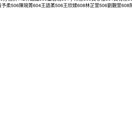
黃予柔506陳琬菁604王語葇506王欣媃608林芷萱506劉覲萱608