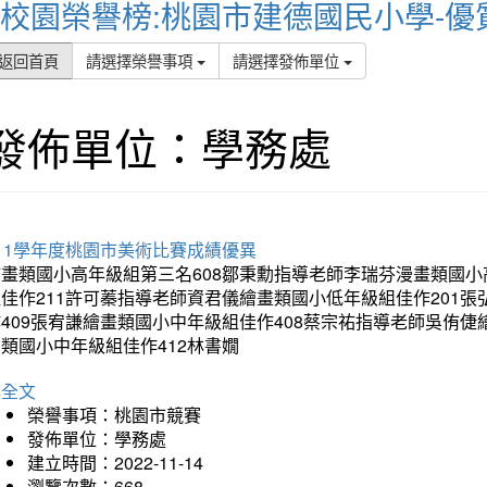
校園榮譽榜:桃園市建德國民小學-優
返回首頁
請選擇榮譽事項
請選擇發佈單位
發佈單位：學務處
11學年度桃園市美術比賽成績優異
繪畫類國小高年級組第三名608鄒秉勳指導老師李瑞芬漫畫類國小
組佳作211許可蓁指導老師資君儀繪畫類國小低年級組佳作201
409張宥謙繪畫類國小中年級組佳作408蔡宗祐指導老師吳侑倢
類國小中年級組佳作412林書嫺
詳全文
榮譽事項：桃園市競賽
發佈單位：學務處
建立時間：2022-11-14
瀏覽次數：668