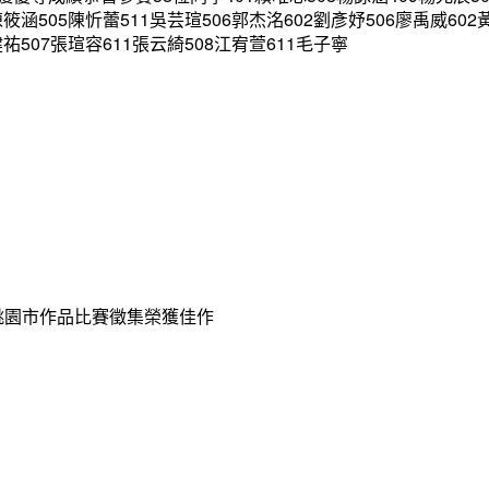
陳筱涵505陳忻蕾511吳芸瑄506郭杰洺602劉彥妤506廖禹威602
健祐507張瑄容611張云綺508江宥萱611毛子寧
展桃園市作品比賽徵集榮獲佳作