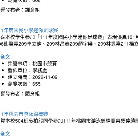
榮譽發布者：訓育組
11年度國民小學迷你足球賽
喜本校學生參加「111年度國民小學迷你足球賽」表現優異101呂駿甫
06熊爍堯209卓立鈞、209林昌泰209顏宇樂、209林昱嘉211楊
詳全文
榮譽事項：桃園市競賽
發佈單位：學務處
建立時間：2022-11-09
瀏覽次數：655
榮譽發布者：體育組
11年桃園市游泳錦標賽
狂賀本校504班吳柏毅同學參加111年桃園市游泳錦標賽榮獲佳
詳全文