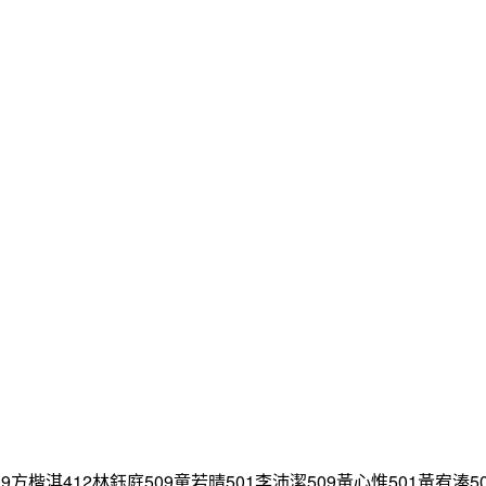
淇412林鈺庭509童若晴501李沛潔509黃心惟501黃宥溱50