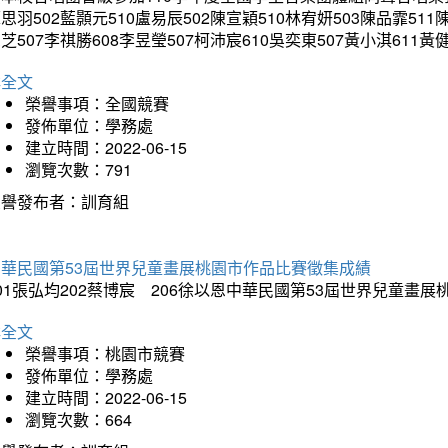
思羽502藍顥元510盧易辰502陳宣穎510林宥妍503陳品霏511
芝507李祺勝608李昱瑩507柯沛宸610吳奕東507黃小淇611黃
詳全文
榮譽事項：全國競賽
發佈單位：學務處
建立時間：2022-06-15
瀏覽次數：791
榮譽發布者：訓育組
中華民國第53屆世界兒童畫展桃園市作品比賽徵集成績
01張弘均202蔡博宸 206徐以恩中華民國第53屆世界兒童畫
詳全文
榮譽事項：桃園市競賽
發佈單位：學務處
建立時間：2022-06-15
瀏覽次數：664