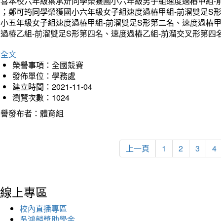
恭喜本校六年級葉承炘同學榮獲國小六年級男子組速度過樁甲組-
名；鄭可筠同學榮獲國小六年級女子組速度過樁甲組-前溜雙足S
國小五年級女子組速度過樁甲組-前溜雙足S形第二名、速度過樁
度過樁乙組-前溜雙足S形第四名、速度過樁乙組-前溜交叉形第四
詳全文
榮譽事項：全國競賽
發佈單位：學務處
建立時間：2021-11-04
瀏覽次數：1024
榮譽發布者：體育組
上一頁
1
2
3
4
線上專區
校內直播專區
吳鴻麟獎助學金