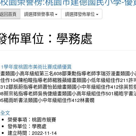
校園榮譽榜:桃園市建德國民小學-優
返回首頁
請選擇榮譽事項
請選擇發佈單位
發佈單位：學務處
11學年度桃園市美術比賽成績優異
繪畫類國小高年級組第三名608鄒秉勳指導老師李瑞芬漫畫類國小
組佳作104陳柏畯指導老師楊雅蘋繪畫類國小低年級組佳作211
作312鄒辰蔚指導老師蕭怡茹繪畫類國小中年級組佳作412徐英
408蔡宗祐指導老師吳侑倢繪畫類國小高年級組佳作501楊皓宇
05楊雨昕書法類國小中年級組佳作412林書嫺
詳全文
榮譽事項：桃園市競賽
發佈單位：學務處
建立時間：2022-11-14