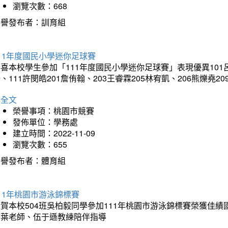
瀏覽次數：668
榮譽發布者：訓育組
11年度國民小學迷你足球賽
喜本校學生參加「111年度國民小學迷你足球賽」表現優異101呂駿
、111許閔皓201詹侑翰、203王睿霖205林宥凱、206熊爍堯20
詳全文
榮譽事項：桃園市競賽
發佈單位：學務處
建立時間：2022-11-09
瀏覽次數：655
榮譽發布者：體育組
11年桃園市游泳錦標賽
賀本校504班吳柏毅同學參加111年桃園市游泳錦標賽榮獲佳績
子葉老師、伍于遜教練陪伴指導