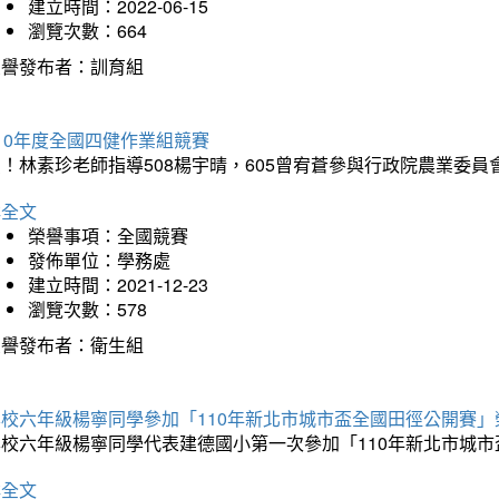
建立時間：2022-06-15
瀏覽次數：664
榮譽發布者：訓育組
10年度全國四健作業組競賽
！林素珍老師指導508楊宇晴，605曾宥蒼參與行政院農業委員
詳全文
榮譽事項：全國競賽
發佈單位：學務處
建立時間：2021-12-23
瀏覽次數：578
榮譽發布者：衛生組
本校六年級楊寧同學參加「110年新北市城市盃全國田徑公開賽
本校六年級楊寧同學代表建德國小第一次參加「110年新北市城
詳全文