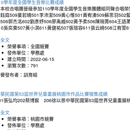
10學年度全國學生音樂比賽成績
本校合唱團晉級參加110學年度全國學生音樂團體組同聲合唱榮獲優等
鈺庭509童若晴501李沛潔509黃心惟501黃宥溱509蘇思羽502
506郭杰洺602劉彥妤506廖禹威602黃予柔506陳琬菁604王語
10吳奕東507黃小淇611黃健祐507張瑄容611張云綺508江宥萱6
詳全文
榮譽事項：全國競賽
發佈單位：學務處
建立時間：2022-06-15
瀏覽次數：791
榮譽發布者：訓育組
中華民國第53屆世界兒童畫展桃園市作品比賽徵集成績
01張弘均202蔡博宸 206徐以恩中華民國第53屆世界兒童畫
詳全文
榮譽事項：桃園市競賽
發佈單位：學務處