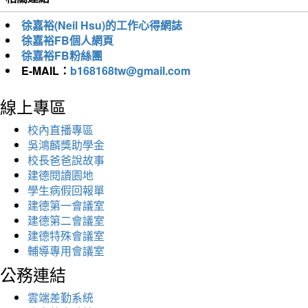
徐嘉裕(Neil Hsu)的工作心得網誌
徐嘉裕FB個人網頁
徐嘉裕FB粉絲團
E-MAIL：
b168168tw@gmail.com
線上專區
校內直播專區
吳鴻麟獎助學金
校長爸爸說故事
建德閱讀園地
學生病假回報單
建德第一會議室
建德第二會議室
建德特殊會議室
輔導專用會議室
公務連結
雲端差勤系統