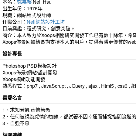
本名：
徐嘉裕
Neil Hsu
出生年份：1976年
現職：網站程式設計師
任職公司：
Neil網站設計工坊
目前興趣：程式研究，創意突破。
簡介：本人致力於Xoops相關研究開發工作已有數十餘年，希望
Xoops佈景回饋給長期支持本人的用戶，提供台灣更優質的we
設計專長
Photoshop PSD模板設計
Xoops佈景/網站/設計開發
Xoops模組功能開發
熟悉程式：php7 , JavaScrupt , JQuery , ajax , Html5 ,
喜愛名言
1、求知若飢 虛懷若愚
2、任何被視為感情的枷鎖，都試著不因幸運而捕捉指間流逝
3、自強不息
相關連結