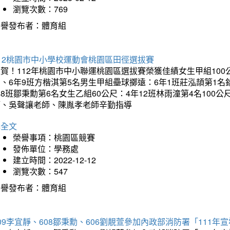
瀏覽次數：769
榮譽發布者：體育組
12桃園市中小學校運動會桃園區田徑選拔賽
賀！112年桃園市中小聯運桃園區選拔賽榮獲佳績女生甲組100
、6年9班方楷淇第5名男生甲組壘球擲遠：6年1班莊泓頡第1名鉛
8班鄒秉勳第6名女生乙組60公尺：4年12班林雨潼第4名100
師、吳聲讓老師、陳胤孝老師辛勤指導
詳全文
榮譽事項：桃園區競賽
發佈單位：學務處
建立時間：2022-12-12
瀏覽次數：547
榮譽發布者：體育組
09李宜靜、608鄒秉勳、606劉靚萱參加內政部消防署「11