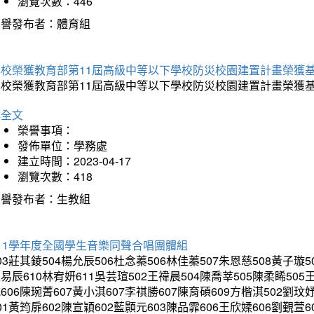
瀏覽次數：446
榮譽發布者：體育組
本校榮獲教育部第11屆高級中等以下學校防災校園建置計畫榮獲
本校榮獲教育部第11屆高級中等以下學校防災校園建置計畫榮獲
詳全文
榮譽事項：
發佈單位：學務處
建立時間：2023-04-17
瀏覽次數：418
榮譽發布者：生教組
11學年度全國學生音樂同聲合唱團體組
03莊其錂504楊允辰506杜念蓁506林佳蓁507朱恩慈508黃子璇5
易辰610林宥妍611吳芸瑄502王禕晨504陳喬莘505陳柔睎505
606陳琬菁607黃小淇607李祺勝607陳育碩609方楷淇502劉玟
01黃筠扉602陳宣穎602藍顥元603陳品霏606王欣媃606劉覲萱6