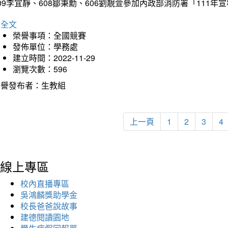
09李宜靜、608鄒秉勳、606劉靚萱參加內政部消防署「11
詳全文
榮譽事項：全國競賽
發佈單位：學務處
建立時間：2022-11-29
瀏覽次數：596
榮譽發布者：生教組
上一頁
1
2
3
4
線上專區
校內直播專區
吳鴻麟獎助學金
校長爸爸說故事
建德閱讀園地