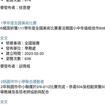
榮譽發布者：徐意捷
11學年度全國美術比賽
05楊雨昕獲111學年度全國美術比賽書法類國小中年級組佳作6
詳全文
榮譽事項：全國競賽
發佈單位：學務處
建立時間：2023-02-20
瀏覽次數：636
榮譽發布者：訓育組
12桃園市中小學聯合運動會
12年桃園市中小聯運於2/9-2/12比賽完成，恭喜504吳柏毅榮
指導教練及各班老師協助與配合
詳全文