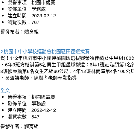
榮譽事項：桃園市競賽
發佈單位：學務處
建立時間：2023-02-12
瀏覽次數：767
榮譽發布者：體育組
12桃園市中小學校運動會桃園區田徑選拔賽
賀！112年桃園市中小聯運桃園區選拔賽榮獲佳績女生甲組100
、6年9班方楷淇第5名男生甲組壘球擲遠：6年1班莊泓頡第1名鉛
8班鄒秉勳第6名女生乙組60公尺：4年12班林雨潼第4名100
師、吳聲讓老師、陳胤孝老師辛勤指導
詳全文
榮譽事項：桃園區競賽
發佈單位：學務處
建立時間：2022-12-12
瀏覽次數：547
榮譽發布者：體育組