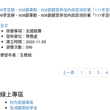
09李宜靜、608鄒秉勳、606劉靚萱參加內政部消防署「11
09李宜靜、608鄒秉勳、606劉靚萱參加內政部消防署「11
詳全文
榮譽事項：全國競賽
發佈單位：學務處
建立時間：2022-11-29
瀏覽次數：596
榮譽發布者：生教組
上一頁
1
2
3
4
線上專區
校內直播專區
吳鴻麟獎助學金