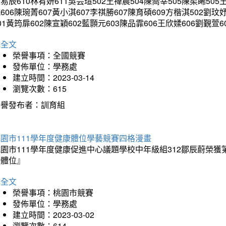
易辰610林宥妍611吳芸瑄502王禕晨504陳喬莘505陳柔睎505
606陳琬菁607黃小淇607李祺勝607陳育碩609方楷淇502劉玟
01黃筠扉602陳宣穎602藍顥元603陳品霏606王欣媃606劉覲萱6
詳全文
榮譽事項：全國競賽
發佈單位：學務處
建立時間：2023-03-14
瀏覽次數：615
榮譽發布者：訓育組
園市111學年度健康體位學藝競賽四格漫畫
桃園市111學年度健康促進中心議題學校中年級組312鄒辰蔚榮
好體位』
詳全文
榮譽事項：桃園市競賽
發佈單位：學務處
建立時間：2023-03-02
瀏覽次數：614