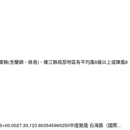
縣(含蘭嶼、綠島)、連江縣局部地區有平均風6級以上或陣風8
:00+00:0027.30,123.803545965250中度颱風 白海豚（國際...