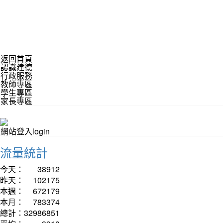
返回首頁
認識建德
行政服務
教師專區
學生專區
家長專區
網站登入login
流量統計
今天：
38912
昨天：
102175
本週：
672179
本月：
783374
總計：
32986851