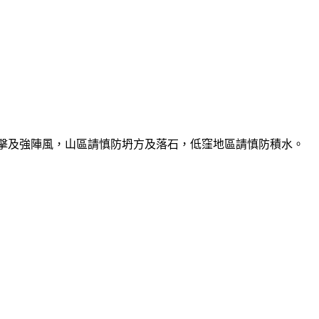
雷擊及強陣風，山區請慎防坍方及落石，低窪地區請慎防積水。