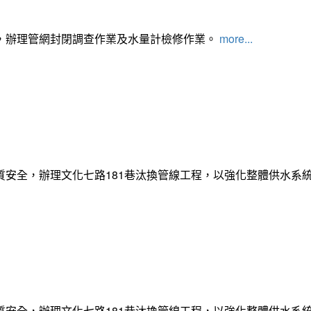
，辦理管網封閉調查作業及水量計檢修作業。
more...
質安全，辦理文化七路181巷汰換管線工程，以強化整體供水系
質安全，辦理文化七路181巷汰換管線工程，以強化整體供水系