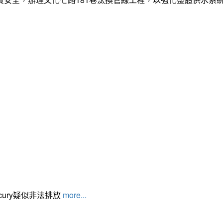
cury疑似非法排放
more...