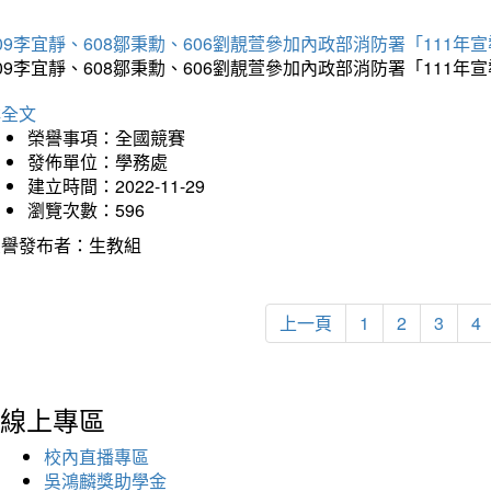
09李宜靜、608鄒秉勳、606劉靚萱參加內政部消防署「11
09李宜靜、608鄒秉勳、606劉靚萱參加內政部消防署「11
詳全文
榮譽事項：全國競賽
發佈單位：學務處
建立時間：2022-11-29
瀏覽次數：596
榮譽發布者：生教組
上一頁
1
2
3
4
線上專區
校內直播專區
吳鴻麟獎助學金