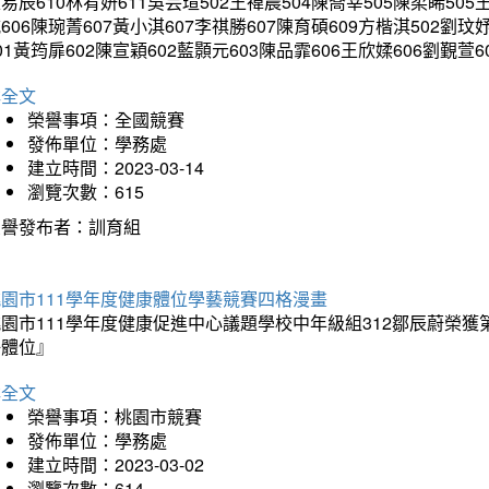
易辰610林宥妍611吳芸瑄502王禕晨504陳喬莘505陳柔睎505
606陳琬菁607黃小淇607李祺勝607陳育碩609方楷淇502劉玟
01黃筠扉602陳宣穎602藍顥元603陳品霏606王欣媃606劉覲萱6
詳全文
榮譽事項：全國競賽
發佈單位：學務處
建立時間：2023-03-14
瀏覽次數：615
榮譽發布者：訓育組
園市111學年度健康體位學藝競賽四格漫畫
桃園市111學年度健康促進中心議題學校中年級組312鄒辰蔚榮
好體位』
詳全文
榮譽事項：桃園市競賽
發佈單位：學務處
建立時間：2023-03-02
瀏覽次數：614