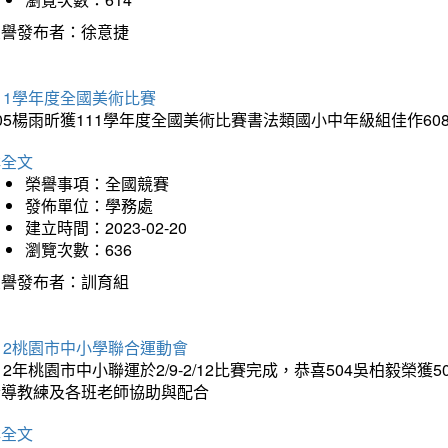
榮譽發布者：徐意捷
11學年度全國美術比賽
05楊雨昕獲111學年度全國美術比賽書法類國小中年級組佳作6
詳全文
榮譽事項：全國競賽
發佈單位：學務處
建立時間：2023-02-20
瀏覽次數：636
榮譽發布者：訓育組
12桃園市中小學聯合運動會
12年桃園市中小聯運於2/9-2/12比賽完成，恭喜504吳柏毅榮
指導教練及各班老師協助與配合
詳全文