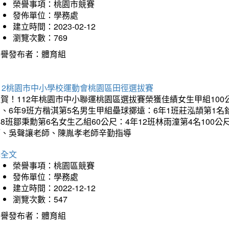
榮譽事項：桃園市競賽
發佈單位：學務處
建立時間：2023-02-12
瀏覽次數：769
榮譽發布者：體育組
12桃園市中小學校運動會桃園區田徑選拔賽
賀！112年桃園市中小聯運桃園區選拔賽榮獲佳績女生甲組100
、6年9班方楷淇第5名男生甲組壘球擲遠：6年1班莊泓頡第1名鉛
8班鄒秉勳第6名女生乙組60公尺：4年12班林雨潼第4名100
師、吳聲讓老師、陳胤孝老師辛勤指導
詳全文
榮譽事項：桃園區競賽
發佈單位：學務處
建立時間：2022-12-12
瀏覽次數：547
榮譽發布者：體育組