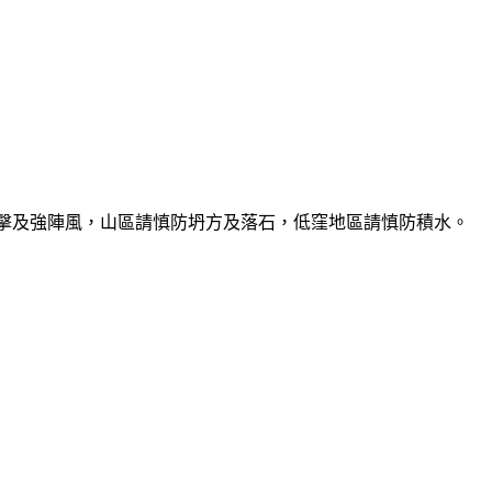
雷擊及強陣風，山區請慎防坍方及落石，低窪地區請慎防積水。