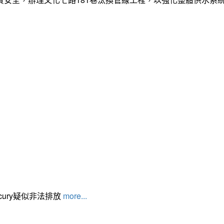
cury疑似非法排放
more...