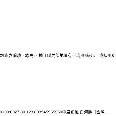
縣(含蘭嶼、綠島)、連江縣局部地區有平均風6級以上或陣風8
:00+00:0027.30,123.803545965250中度颱風 白海豚（國際...