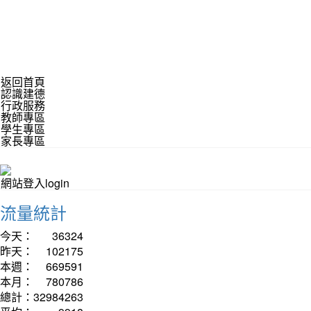
返回首頁
認識建德
行政服務
教師專區
學生專區
家長專區
網站登入login
流量統計
今天：
36324
昨天：
102175
本週：
669591
本月：
780786
總計：
32984263