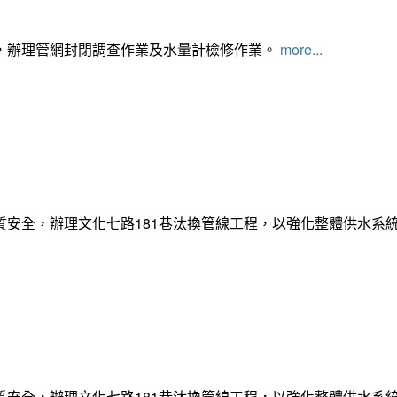
，辦理管網封閉調查作業及水量計檢修作業。
more...
質安全，辦理文化七路181巷汰換管線工程，以強化整體供水系
質安全，辦理文化七路181巷汰換管線工程，以強化整體供水系