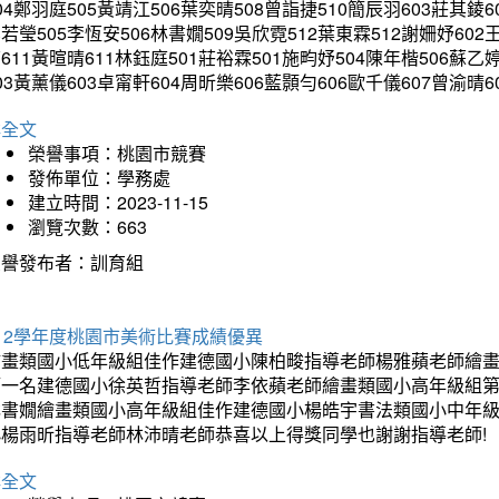
04鄭羽庭505黃靖江506葉奕晴508曾詣捷510簡辰羽603莊其錂6
若瑩505李恆安506林書嫺509吳欣霓512葉東霖512謝姍妤602
611黃暄晴611林鈺庭501莊裕霖501施畇妤504陳年楷506蘇乙
03黃薰儀603卓甯軒604周昕樂606藍顥勻606歐千儀607曾
詳全文
榮譽事項：桃園市競賽
發佈單位：學務處
建立時間：2023-11-15
瀏覽次數：663
榮譽發布者：訓育組
12學年度桃園市美術比賽成績優異
繪畫類國小低年級組佳作建德國小陳柏畯指導老師楊雅蘋老師繪
第一名建德國小徐英哲指導老師李依蘋老師繪畫類國小高年級組
林書嫺繪畫類國小高年級組佳作建德國小楊皓宇書法類國小中年
小楊雨昕指導老師林沛晴老師恭喜以上得獎同學也謝謝指導老師!
詳全文