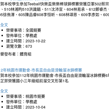
賀本校學生參加Teeball快樂盃樂樂棒球錦標賽榮獲亞軍502蔡宗
、510林湘昀510洪識錩、511沈沛宣、604林易承、612鄭睿杰
05徐侑澤、605陳品睿608李恒昕、608林頌恩、609李彥如、
詳全文
榮譽事項：全國競賽
發佈單位：學務處
建立時間：2023-10-22
瀏覽次數：673
榮譽發布者：體育組
12年桃園市運動會-市長盃自由是滑輪溜冰錦標賽
賀本校參加112年桃園市運動會-市長盃自由是滑輪溜冰錦標賽6
許芷菲榮獲國小三年級組前溜交叉形第1名
詳全文
榮譽事項：桃園市競賽
發佈單位：學務處
建立時間：2023-10-04