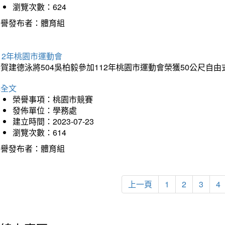
瀏覽次數：624
榮譽發布者：體育組
12年桃園市運動會
賀建德泳將504吳柏毅參加112年桃園市運動會榮獲50公尺自
詳全文
榮譽事項：桃園市競賽
發佈單位：學務處
建立時間：2023-07-23
瀏覽次數：614
榮譽發布者：體育組
上一頁
1
2
3
4