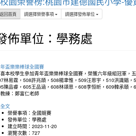
校園榮譽榜:桃園市建德國民小學-優
返回首頁
請選擇榮譽事項
請選擇發佈單位
發佈單位：學務處
青年盃樂樂棒球全國賽
喜本校學生參加青年盃樂樂棒球全國賽，榮獲六年級組冠軍，五年級
07林易霆，508許兆頡，508楊聿惟，509汪恩宇，510洪識錩，
05陳品睿，605王品涵，608林頌恩，608李恒昕，609韓承頤，
導教練：鄭富仁老師
詳全文
榮譽事項：全國競賽
發佈單位：學務處
建立時間：2023-11-20
瀏覽次數：727