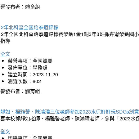
榮譽發布者：體育組
12年北科盃全國跆拳道錦標
112年全國北科盃跆拳道錦標賽榮獲1金1銅3年3班孫卉甯榮獲
的指導
詳全文
榮譽事項：全國競賽
發佈單位：學務處
建立時間：2023-11-20
瀏覽次數：602
榮譽發布者：體育組
靜如、楊雅馨、陳鴻瑋三位老師參加2023水保好好玩SDGs創
恭喜本校郭靜如老師、楊雅馨老師、陳鴻瑋老師，參與「2023水
詳全文
榮譽事項：全國競賽