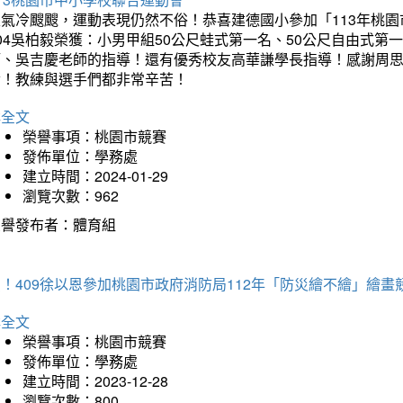
天氣冷颼颼，運動表現仍然不俗！恭喜建德國小參加「113年桃園
04吳柏毅榮獲：小男甲組50公尺蛙式第一名、50公尺自由式第
師、吳吉慶老師的指導！還有優秀校友高華謙學長指導！感謝周
冷！教練與選手們都非常辛苦！
詳全文
榮譽事項：桃園市競賽
發佈單位：學務處
建立時間：2024-01-29
瀏覽次數：962
榮譽發布者：體育組
！409徐以恩參加桃園市政府消防局112年「防災繪不繪」繪
詳全文
榮譽事項：桃園市競賽
發佈單位：學務處
建立時間：2023-12-28
瀏覽次數：800