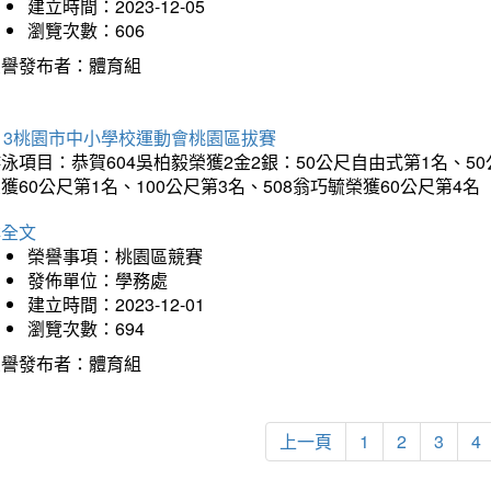
建立時間：2023-12-05
瀏覽次數：606
榮譽發布者：體育組
13桃園市中小學校運動會桃園區拔賽
泳項目：恭賀604吳柏毅榮獲2金2銀：50公尺自由式第1名、50
獲60公尺第1名、100公尺第3名、508翁巧毓榮獲60公尺第4名
詳全文
榮譽事項：桃園區競賽
發佈單位：學務處
建立時間：2023-12-01
瀏覽次數：694
榮譽發布者：體育組
上一頁
1
2
3
4