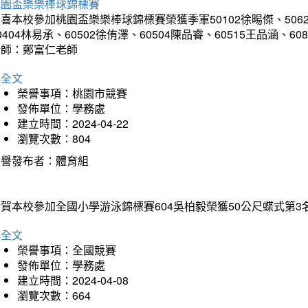
桃園盃樂樂棒球錦標賽
喜本校參加桃園盃樂樂棒球錦標賽榮獲季軍50102徐晹傑、50624徐
0404林易承、60502徐侑澤、60504陳品睿、60515王品涵、60
老師：鄭富仁老師
詳全文
榮譽事項：桃園市競賽
發佈單位：學務處
建立時間：2024-04-22
瀏覽次數：804
榮譽發布者：體育組
賀本校參加全國小學游泳錦標賽604吳柏毅榮獲50公尺蝶式第3名
詳全文
榮譽事項：全國競賽
發佈單位：學務處
建立時間：2024-04-08
瀏覽次數：664