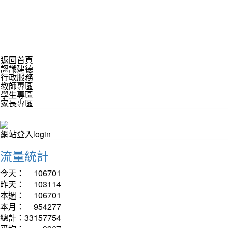
返回首頁
認識建德
行政服務
教師專區
學生專區
家長專區
網站登入login
流量統計
今天：
106701
昨天：
103114
本週：
106701
本月：
954277
總計：
33157754