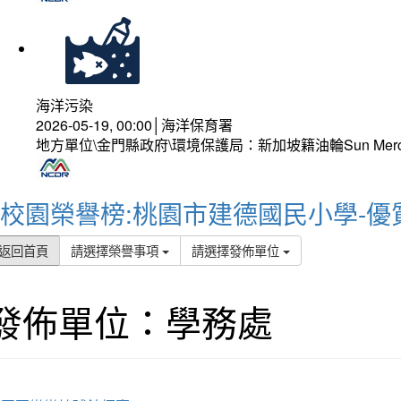
海洋污染
2026-05-19, 00:00│海洋保育署
地方單位\金門縣政府\環境保護局：新加坡籍油輪Sun Mer
校園榮譽榜:桃園市建德國民小學-優
返回首頁
請選擇榮譽事項
請選擇發佈單位
發佈單位：學務處