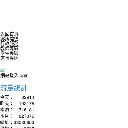
返回首頁
認識建德
行政服務
教師專區
學生專區
家長專區
網站登入login
流量統計
今天：
82914
昨天：
102175
本週：
716181
本月：
827376
總計：
33030853