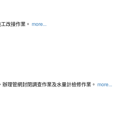
施工改接作業。
more...
，辦理管網封閉調查作業及水量計檢修作業。
more...