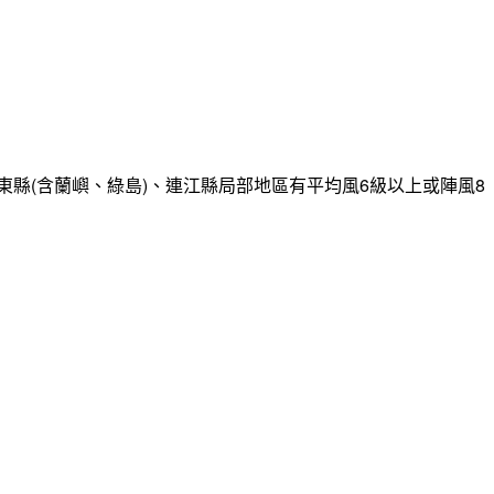
縣(含蘭嶼、綠島)、連江縣局部地區有平均風6級以上或陣風8