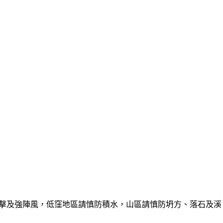
雷擊及強陣風，低窪地區請慎防積水，山區請慎防坍方、落石及溪