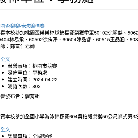
桃園盃樂樂棒球錦標賽
喜本校參加桃園盃樂樂棒球錦標賽榮獲季軍50102徐晹傑、50624徐
0404林易承、60502徐侑澤、60504陳品睿、60515王品涵、60
老師：鄭富仁老師
詳全文
榮譽事項：桃園市競賽
發佈單位：學務處
建立時間：2024-04-22
瀏覽次數：803
榮譽發布者：體育組
賀本校參加全國小學游泳錦標賽604吳柏毅榮獲50公尺蝶式第3名
詳全文
榮譽事項：全國競賽