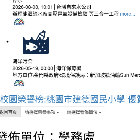
2026-08-03, 10:01│台灣自來水公司
辦理龍潭給水廠高壓電氣設備檢驗 等三合一工程
more...
海洋污染
2026-05-19, 00:00│海洋保育署
地方單位\金門縣政府\環境保護局：新加坡籍油輪Sun Mer
校園榮譽榜:桃園市建德國民小學-優
返回首頁
請選擇榮譽事項
請選擇發佈單位
發佈單位：學務處