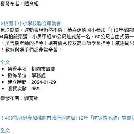
榮譽發布者：體育組
13桃園市中小學校聯合運動會
天氣冷颼颼，運動表現仍然不俗！恭喜建德國小參加「113年桃園
04吳柏毅榮獲：小男甲組50公尺蛙式第一名、50公尺自由式第
師、吳吉慶老師的指導！還有優秀校友高華謙學長指導！感謝周
冷！教練與選手們都非常辛苦！
詳全文
榮譽事項：桃園市競賽
發佈單位：學務處
建立時間：2024-01-29
瀏覽次數：959
榮譽發布者：體育組
！409徐以恩參加桃園市政府消防局112年「防災繪不繪」繪
詳全文