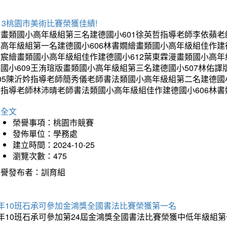
13桃園市美術比賽榮獲佳績!
繪畫類國小高年級組第三名建德國小601徐英哲指導老師李依蘋老
小高年級組第一名建德國小606林書嫺繪畫類國小高年級組佳作建
博宸繪畫類國小高年級組佳作建德國小612葉東霖漫畫類國小高年
德國小609王洧瑄版畫類國小高年級組第三名建德國小507林佑
405陳沂妗指導老師簡秀儀老師書法類國小高年級組第二名建德國
昕指導老師林沛晴老師書法類國小高年級組佳作建德國小606林
詳全文
榮譽事項：桃園市競賽
發佈單位：學務處
建立時間：2024-10-25
瀏覽次數：475
榮譽發布者：訓育組
5年10班石承可參加金鴻獎全國書法比賽榮獲第一名
年10班石承可參加第24屆金鴻獎全國書法比賽榮獲中低年級組