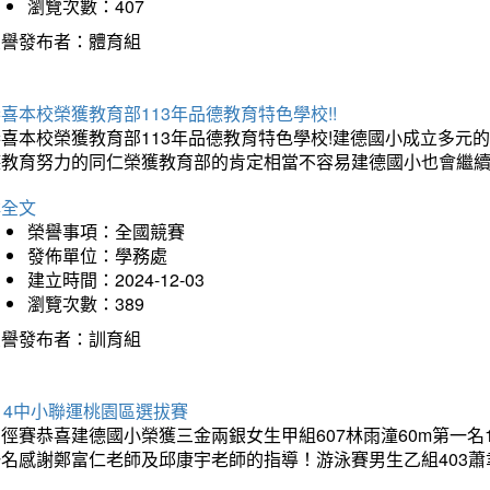
瀏覽次數：407
榮譽發布者：體育組
喜本校榮獲教育部113年品德教育特色學校!!
恭喜本校榮獲教育部113年品德教育特色學校!建德國小成立多
德教育努力的同仁榮獲教育部的肯定相當不容易建德國小也會繼續
詳全文
榮譽事項：全國競賽
發佈單位：學務處
建立時間：2024-12-03
瀏覽次數：389
榮譽發布者：訓育組
14中小聯運桃園區選拔賽
徑賽恭喜建德國小榮獲三金兩銀女生甲組607林雨潼60m第一名
名感謝鄭富仁老師及邱康宇老師的指導！游泳賽男生乙組403蕭聿