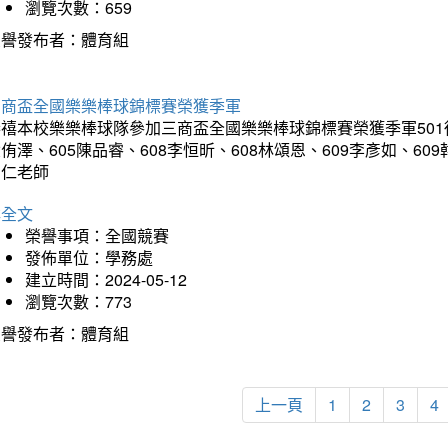
瀏覽次數：659
榮譽發布者：體育組
三商盃全國樂樂棒球錦標賽榮獲季軍
禧本校樂樂棒球隊參加三商盃全國樂樂棒球錦標賽榮獲季軍501徐晹傑
侑澤、605陳品睿、608李恒昕、608林頌恩、609李彥如、60
富仁老師
詳全文
榮譽事項：全國競賽
發佈單位：學務處
建立時間：2024-05-12
瀏覽次數：773
榮譽發布者：體育組
上一頁
1
2
3
4