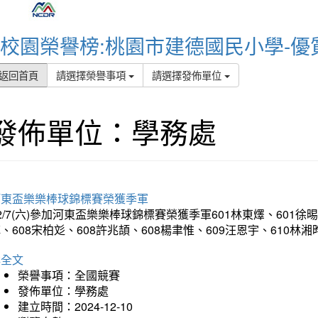
校園榮譽榜:桃園市建德國民小學-優
返回首頁
請選擇榮譽事項
請選擇發佈單位
發佈單位：學務處
河東盃樂樂棒球錦標賽榮獲季軍
2/7(六)參加河東盃樂樂棒球錦標賽榮獲季軍601林東燡、601徐晹
、608宋柏彣、608許兆頡、608楊聿惟、609汪恩宇、610
詳全文
榮譽事項：全國競賽
發佈單位：學務處
建立時間：2024-12-10