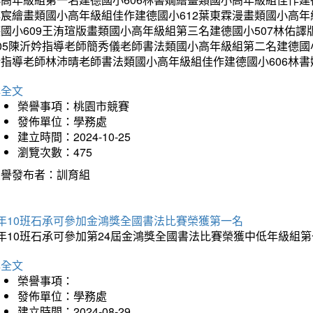
博宸繪畫類國小高年級組佳作建德國小612葉東霖漫畫類國小高年
德國小609王洧瑄版畫類國小高年級組第三名建德國小507林佑
405陳沂妗指導老師簡秀儀老師書法類國小高年級組第二名建德國
昕指導老師林沛晴老師書法類國小高年級組佳作建德國小606林
詳全文
榮譽事項：桃園市競賽
發佈單位：學務處
建立時間：2024-10-25
瀏覽次數：475
榮譽發布者：訓育組
5年10班石承可參加金鴻獎全國書法比賽榮獲第一名
年10班石承可參加第24屆金鴻獎全國書法比賽榮獲中低年級組
詳全文
榮譽事項：
發佈單位：學務處
建立時間：2024-08-29