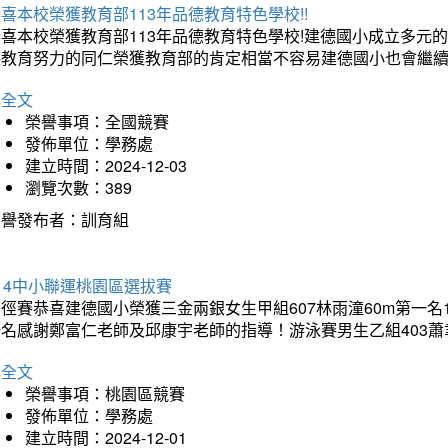
喜本校榮獲教育部113年品德教育特色學校!!
恭喜本校榮獲教育部113年品德教育特色學校!建德國小成立多
德教育努力的同仁榮獲教育部的肯定相當不容易建德國小也會繼續
詳全文
榮譽事項：全國競賽
發佈單位：學務處
建立時間：2024-12-03
瀏覽次數：389
榮譽發布者：訓育組
14中小聯運桃園區選拔賽
徑賽恭喜建德國小榮獲三金兩銀女生甲組607林雨潼60m第一名
名感謝鄭富仁老師及邱康宇老師的指導！游泳賽男生乙組403蕭聿
詳全文
榮譽事項：桃園區競賽
發佈單位：學務處
建立時間：2024-12-01