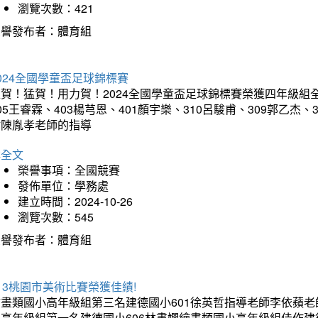
瀏覽次數：421
榮譽發布者：體育組
024全國學童盃足球錦標賽
賀！猛賀！用力賀！2024全國學童盃足球錦標賽榮獲四年級組全國
05王睿霖、403楊芎恩、401顏宇樂、310呂駿甫、309郭乙杰、
謝陳胤孝老師的指導
詳全文
榮譽事項：全國競賽
發佈單位：學務處
建立時間：2024-10-26
瀏覽次數：545
榮譽發布者：體育組
13桃園市美術比賽榮獲佳績!
繪畫類國小高年級組第三名建德國小601徐英哲指導老師李依蘋老
小高年級組第一名建德國小606林書嫺繪畫類國小高年級組佳作建