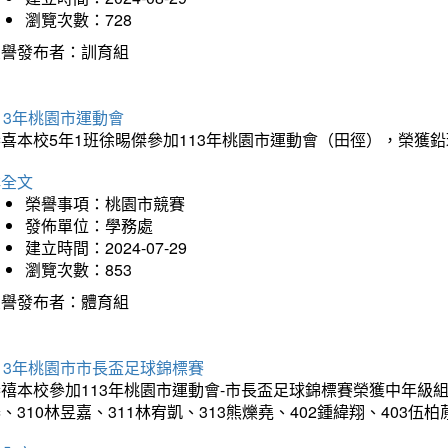
瀏覽次數：728
榮譽發布者：訓育組
13年桃園市運動會
恭喜本校5年1班徐晹傑參加113年桃園市運動會（田徑），榮獲
詳全文
榮譽事項：桃園市競賽
發佈單位：學務處
建立時間：2024-07-29
瀏覽次數：853
榮譽發布者：體育組
13年桃園市市長盃足球錦標賽
禧本校參加113年桃園市運動會-市長盃足球錦標賽榮獲中年級組亞
、310林昱嘉、311林宥凱、313熊爍堯、402鍾緯翔、403