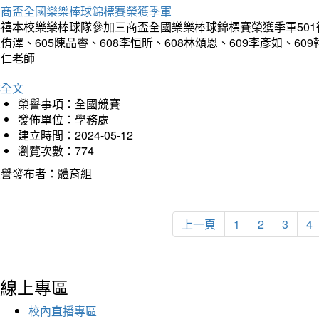
三商盃全國樂樂棒球錦標賽榮獲季軍
禧本校樂樂棒球隊參加三商盃全國樂樂棒球錦標賽榮獲季軍501徐晹傑
侑澤、605陳品睿、608李恒昕、608林頌恩、609李彥如、60
富仁老師
詳全文
榮譽事項：全國競賽
發佈單位：學務處
建立時間：2024-05-12
瀏覽次數：774
榮譽發布者：體育組
上一頁
1
2
3
4
線上專區
校內直播專區