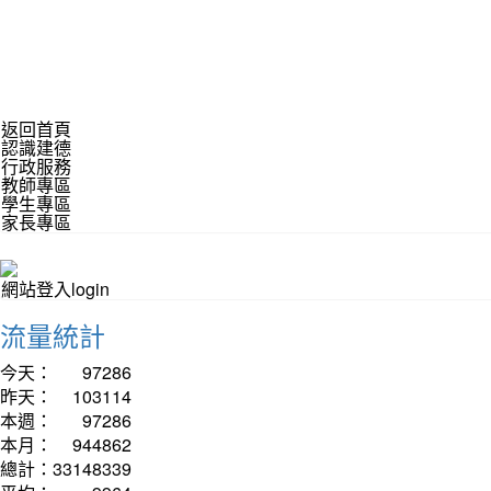
返回首頁
認識建德
行政服務
教師專區
學生專區
家長專區
網站登入login
流量統計
今天：
97286
昨天：
103114
本週：
97286
本月：
944862
總計：
33148339