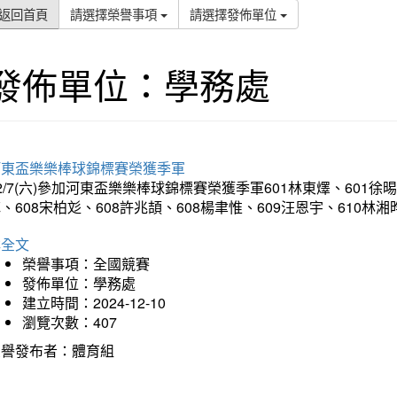
返回首頁
請選擇榮譽事項
請選擇發佈單位
發佈單位：學務處
河東盃樂樂棒球錦標賽榮獲季軍
2/7(六)參加河東盃樂樂棒球錦標賽榮獲季軍601林東燡、601徐晹
、608宋柏彣、608許兆頡、608楊聿惟、609汪恩宇、610
詳全文
榮譽事項：全國競賽
發佈單位：學務處
建立時間：2024-12-10
瀏覽次數：407
榮譽發布者：體育組