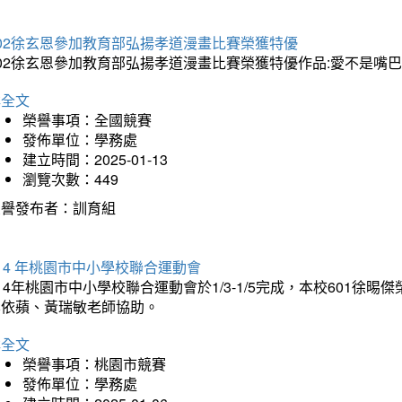
202徐玄恩參加教育部弘揚孝道漫畫比賽榮獲特優
202徐玄恩參加教育部弘揚孝道漫畫比賽榮獲特優作品:愛不是嘴
詳全文
榮譽事項：全國競賽
發佈單位：學務處
建立時間：2025-01-13
瀏覽次數：449
榮譽發布者：訓育組
14 年桃園市中小學校聯合運動會
14年桃園市中小學校聯合運動會於1/3-1/5完成，本校601徐
李依蘋、黃瑞敏老師協助。
詳全文
榮譽事項：桃園市競賽
發佈單位：學務處