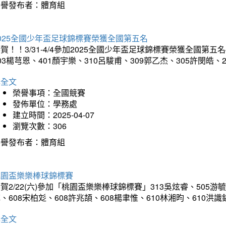
榮譽發布者：體育組
025全國少年盃足球錦標賽榮獲全國第五名
賀！！3/31-4/4參加2025全國少年盃足球錦標賽榮獲全國第五名
03楊芎恩、401顏宇樂、310呂駿甫、309郭乙杰、305許閔皓
詳全文
榮譽事項：全國競賽
發佈單位：學務處
建立時間：2025-04-07
瀏覽次數：306
榮譽發布者：體育組
桃園盃樂樂棒球錦標賽
賀2/22(六)參加「桃園盃樂樂棒球錦標賽」313吳炫睿、505游毓
、608宋柏彣、608許兆頡、608楊聿惟、610林湘昀、610
詳全文