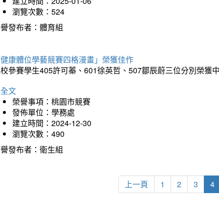
建立時間：2025-01-06
瀏覽次數：524
榮譽發布者：體育組
「健康體位學藝競賽四格漫畫」榮獲佳作
校參賽學生405許可蓁、601徐英哲、507鄒辰蔚三位分別榮獲
詳全文
榮譽事項：桃園市競賽
發佈單位：學務處
建立時間：2024-12-30
瀏覽次數：490
榮譽發布者：衛生組
上一頁
1
2
3
4