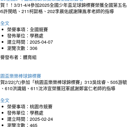
賀！！3/31-4/4參加2025全國少年盃足球錦標賽榮獲全國第五名
05許閔皓、211柯懿格、202李晨佑感謝陳胤孝老師的指導
詳全文
榮譽事項：全國競賽
發佈單位：學務處
建立時間：2025-04-07
瀏覽次數：306
榮譽發布者：體育組
桃園盃樂樂棒球錦標賽
賀2/22(六)參加「桃園盃樂樂棒球錦標賽」313吳炫睿、505游毓
、610洪識錩、611沈沛宣榮獲冠軍感謝鄭富仁老師的指導
詳全文
榮譽事項：桃園市競賽
發佈單位：學務處
建立時間：2025-02-24
瀏覽次數：465