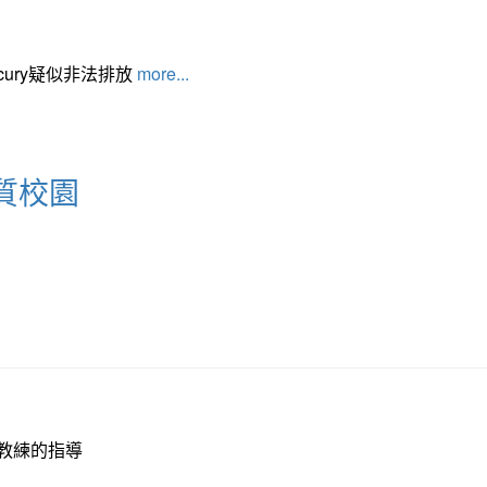
cury疑似非法排放
more...
質校園
教練的指導