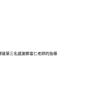
球擲遠第三名感謝鄭富仁老師的指導