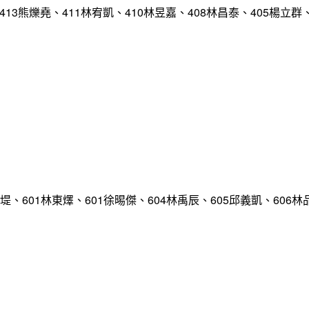
413熊爍堯、411林宥凱、410林昱嘉、408林昌泰、405楊立群
堤、601林東燡、601徐晹傑、604林禹辰、605邱義凱、606林