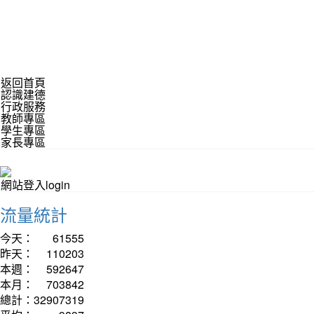
返回首頁
認識建德
行政服務
教師專區
學生專區
家長專區
網站登入login
流量統計
今天：
61555
昨天：
110203
本週：
592647
本月：
703842
總計：
32907319