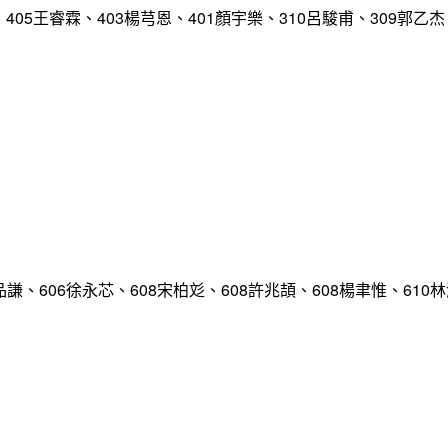
、405王睿霖、403楊芎恩、401顏宇樂、310呂駿甫、309郭乙杰
品謙、606徐永芯、608宋柏彣、608許兆頡、608楊聿惟、610