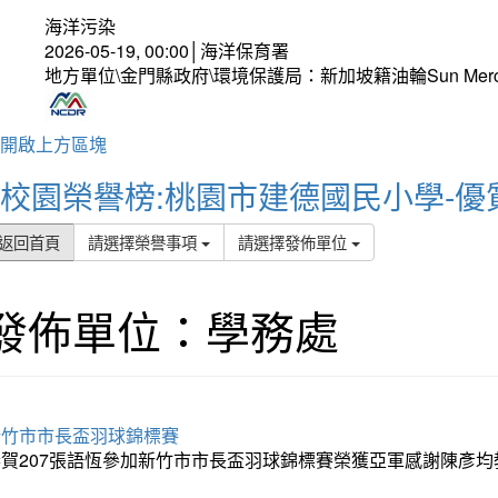
海洋污染
2026-05-19, 00:00│海洋保育署
地方單位\金門縣政府\環境保護局：新加坡籍油輪Sun Mer
開啟上方區塊
校園榮譽榜:桃園市建德國民小學-優
返回首頁
請選擇榮譽事項
請選擇發佈單位
發佈單位：學務處
新竹市市長盃羽球錦標賽
恭賀207張語恆參加新竹市市長盃羽球錦標賽榮獲亞軍感謝陳彥均