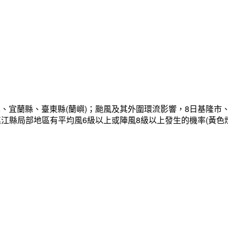
、宜蘭縣、臺東縣(蘭嶼)；颱風及其外圍環流影響，8日基隆市
連江縣局部地區有平均風6級以上或陣風8級以上發生的機率(黃色