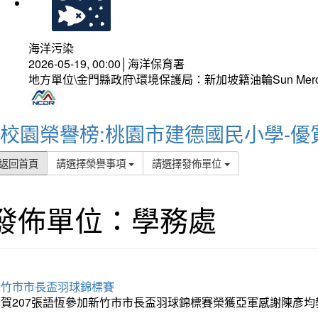
海洋污染
2026-05-19, 00:00│海洋保育署
地方單位\金門縣政府\環境保護局：新加坡籍油輪Sun Mer
校園榮譽榜:桃園市建德國民小學-優
返回首頁
請選擇榮譽事項
請選擇發佈單位
發佈單位：學務處
新竹市市長盃羽球錦標賽
恭賀207張語恆參加新竹市市長盃羽球錦標賽榮獲亞軍感謝陳彥均