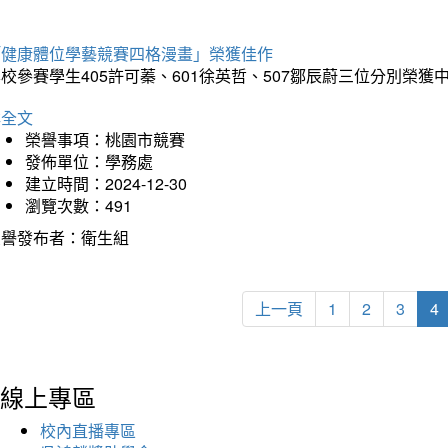
「健康體位學藝競賽四格漫畫」榮獲佳作
校參賽學生405許可蓁、601徐英哲、507鄒辰蔚三位分別榮獲
詳全文
榮譽事項：桃園市競賽
發佈單位：學務處
建立時間：2024-12-30
瀏覽次數：491
榮譽發布者：衛生組
上一頁
1
2
3
4
線上專區
校內直播專區