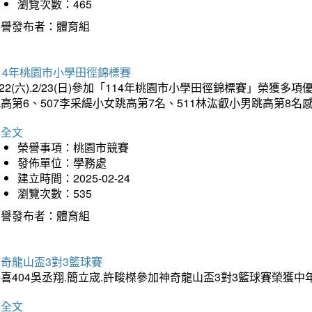
瀏覽次數：465
榮譽發布者：體育組
14年桃園市小學田徑錦標賽
/22(六).2/23(日)參加「114年桃園市小學田徑錦標賽」榮獲
高第6、507李采緹小女跳高第7名、511林汯叡小男跳高第8
詳全文
榮譽事項：桃園市競賽
發佈單位：學務處
建立時間：2025-02-24
瀏覽次數：535
榮譽發布者：體育組
奇龍山盃3對3籃球賽
喜404吳丞翔.簡立宬.許畯榤參加神奇龍山盃3對3籃球賽榮獲
詳全文