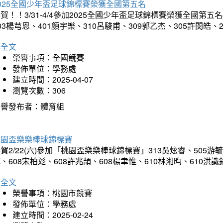
025全國少年盃足球錦標賽榮獲全國第五名
賀！！3/31-4/4參加2025全國少年盃足球錦標賽榮獲全國第五名
03楊芎恩、401顏宇樂、310呂駿甫、309郭乙杰、305許閔皓
詳全文
榮譽事項：全國競賽
發佈單位：學務處
建立時間：2025-04-07
瀏覽次數：306
榮譽發布者：體育組
桃園盃樂樂棒球錦標賽
賀2/22(六)參加「桃園盃樂樂棒球錦標賽」313吳炫睿、505游毓
、608宋柏彣、608許兆頡、608楊聿惟、610林湘昀、610
詳全文
榮譽事項：桃園市競賽
發佈單位：學務處
建立時間：2025-02-24