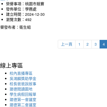
榮譽事項：桃園市競賽
發佈單位：學務處
建立時間：2024-12-30
瀏覽次數：492
榮譽發布者：衛生組
上一頁
1
2
3
4
線上專區
校內直播專區
吳鴻麟獎助學金
校長爸爸說故事
建德閱讀園地
學生病假回報單
建德第一會議室
建德第二會議室