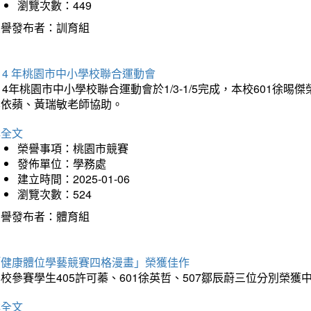
瀏覽次數：449
榮譽發布者：訓育組
14 年桃園市中小學校聯合運動會
14年桃園市中小學校聯合運動會於1/3-1/5完成，本校601徐
李依蘋、黃瑞敏老師協助。
詳全文
榮譽事項：桃園市競賽
發佈單位：學務處
建立時間：2025-01-06
瀏覽次數：524
榮譽發布者：體育組
「健康體位學藝競賽四格漫畫」榮獲佳作
校參賽學生405許可蓁、601徐英哲、507鄒辰蔚三位分別榮獲
詳全文