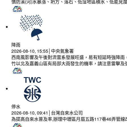
慎防溪(河)水暴漲、坍方、落石、低窪地區積水、低能見
降雨
2026-08-10, 15:55│中央氣象署
西南風影響及午後對流雲系發展旺盛，易有短延時強降雨，
竹以北及嘉義山區有局部大雨發生的機率，請注意雷擊及
停水
2026-08-10, 09:41│台灣自來水公司
為提高自來水普及率,辦理中壢區月眉五路117巷46弄管