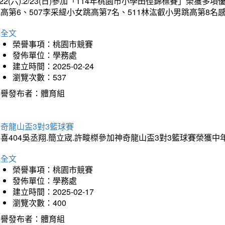
/22(六).2/23(日)參加「114年桃園市小學田徑錦標賽」榮獲
高第6、507李采緹小女跳高第7名、511林汯叡小男跳高第8
詳全文
榮譽事項：桃園市競賽
發佈單位：學務處
建立時間：2025-02-24
瀏覽次數：537
榮譽發布者：體育組
奇龍山盃3對3籃球賽
喜404吳丞翔.簡立宬.許畯榤參加神奇龍山盃3對3籃球賽榮獲
詳全文
榮譽事項：桃園市競賽
發佈單位：學務處
建立時間：2025-02-17
瀏覽次數：400
榮譽發布者：體育組