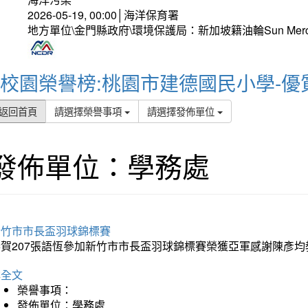
2026-05-19, 00:00│海洋保育署
地方單位\金門縣政府\環境保護局：新加坡籍油輪Sun Mer
校園榮譽榜:桃園市建德國民小學-優
返回首頁
請選擇榮譽事項
請選擇發佈單位
發佈單位：學務處
新竹市市長盃羽球錦標賽
恭賀207張語恆參加新竹市市長盃羽球錦標賽榮獲亞軍感謝陳彥均
詳全文
榮譽事項：
發佈單位：學務處