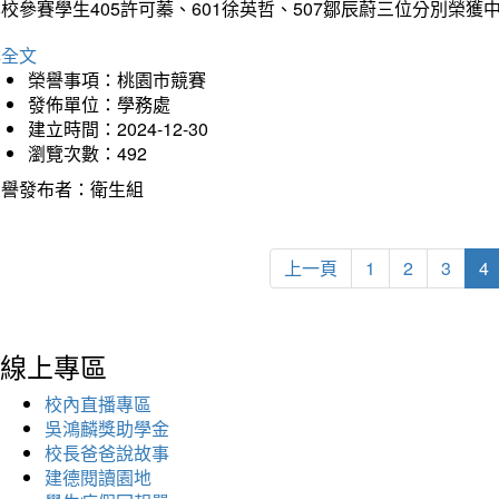
校參賽學生405許可蓁、601徐英哲、507鄒辰蔚三位分別榮獲
詳全文
榮譽事項：桃園市競賽
發佈單位：學務處
建立時間：2024-12-30
瀏覽次數：492
榮譽發布者：衛生組
上一頁
1
2
3
4
線上專區
校內直播專區
吳鴻麟獎助學金
校長爸爸說故事
建德閱讀園地