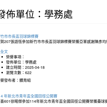
發佈單位：學務處
新竹市市長盃羽球錦標賽
恭賀207張語恆參加新竹市市長盃羽球錦標賽榮獲亞軍感謝陳彥均
詳全文
榮譽事項：
發佈單位：學務處
建立時間：2025-04-18
瀏覽次數：622
榮譽發布者：體育組
14 年新北市青年盃全國田徑公開賽
恭喜601徐晹傑參加114年新北市青年盃全國田徑公開賽榮獲壘