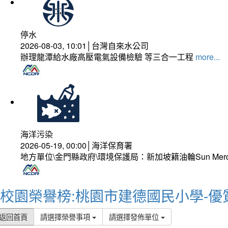
停水
2026-08-03, 10:01│台灣自來水公司
辦理龍潭給水廠高壓電氣設備檢驗 等三合一工程
more...
海洋污染
2026-05-19, 00:00│海洋保育署
地方單位\金門縣政府\環境保護局：新加坡籍油輪Sun Mer
校園榮譽榜:桃園市建德國民小學-優
返回首頁
請選擇榮譽事項
請選擇發佈單位