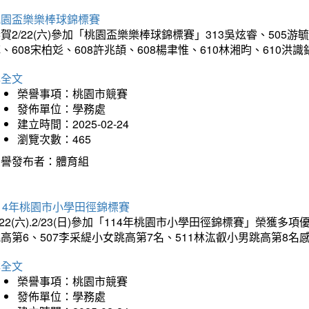
桃園盃樂樂棒球錦標賽
賀2/22(六)參加「桃園盃樂樂棒球錦標賽」313吳炫睿、505游毓
、608宋柏彣、608許兆頡、608楊聿惟、610林湘昀、610
詳全文
榮譽事項：桃園市競賽
發佈單位：學務處
建立時間：2025-02-24
瀏覽次數：465
榮譽發布者：體育組
14年桃園市小學田徑錦標賽
/22(六).2/23(日)參加「114年桃園市小學田徑錦標賽」榮獲
高第6、507李采緹小女跳高第7名、511林汯叡小男跳高第8
詳全文
榮譽事項：桃園市競賽
發佈單位：學務處