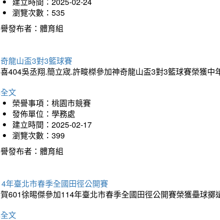
建立時間：2025-02-24
瀏覽次數：535
榮譽發布者：體育組
奇龍山盃3對3籃球賽
喜404吳丞翔.簡立宬.許畯榤參加神奇龍山盃3對3籃球賽榮獲
詳全文
榮譽事項：桃園市競賽
發佈單位：學務處
建立時間：2025-02-17
瀏覽次數：399
榮譽發布者：體育組
14年臺北市春季全國田徑公開賽
賀601徐晹傑參加114年臺北市春季全國田徑公開賽榮獲壘球擲
詳全文