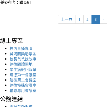
榮譽發布者：體育組
上一頁
1
2
3
4
線上專區
校內直播專區
吳鴻麟獎助學金
校長爸爸說故事
建德閱讀園地
學生病假回報單
建德第一會議室
建德第二會議室
建德特殊會議室
輔導專用會議室
公務連結
雲端差勤系統