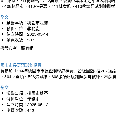
10甘紹恩、211柯懿格、212吳政霆榮獲中年級組冠軍305許閔皓、
、408林昌泰、410林昱嘉、411林宥凱、413熊爍堯感謝陳胤
詳全文
榮譽事項：桃園市競賽
發佈單位：學務處
建立時間：2025-05-14
瀏覽次數：507
榮譽發布者：體育組
桃園市市長盃羽球錦標賽
賀參加「114年桃園市市長盃羽球錦標賽」晉級團體8強207張語恆
、504邱垂順、506張恩維、608張語恩感謝陳彥均教練、林
詳全文
榮譽事項：桃園市競賽
發佈單位：學務處
建立時間：2025-05-12
瀏覽次數：412