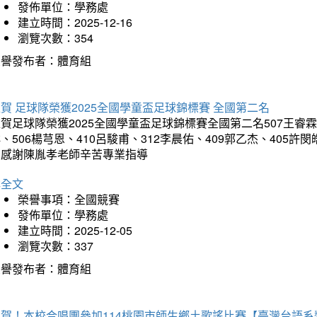
發佈單位：學務處
建立時間：2025-12-16
瀏覽次數：354
榮譽發布者：體育組
賀 足球隊榮獲2025全國學童盃足球錦標賽 全國第二名
賀足球隊榮獲2025全國學童盃足球錦標賽全國第二名507王睿霖、5
、506楊芎恩、410呂駿甫、312李晨佑、409郭乙杰、405許閔
羽感謝陳胤孝老師辛苦專業指導
詳全文
榮譽事項：全國競賽
發佈單位：學務處
建立時間：2025-12-05
瀏覽次數：337
榮譽發布者：體育組
狂賀！本校合唱團參加114桃園市師生鄉土歌謠比賽【臺灣台語