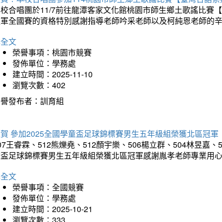
本校合唱團於11/7前往龍潭客家文化館桃園市師生鄉土歌謠比
進軍全國賽的資格特別感謝指導老師吟采老師以及柯純恩老師的
詳全文
榮譽事項：桃園市競賽
發佈單位：學務處
建立時間：2025-11-10
瀏覽次數：402
榮譽發布者：訓育組
賀 參加2025全國學童盃足球錦標賽男生五年級組榮獲北區冠軍
07王睿霖、512熊爍堯、512顏宇樂、506楊立群、504林昱嘉、
童盃足球錦標賽男生五年級組榮獲北區冠軍感謝胤孝老師專業用
詳全文
榮譽事項：全國競賽
發佈單位：學務處
建立時間：2025-10-21
瀏覽次數：333