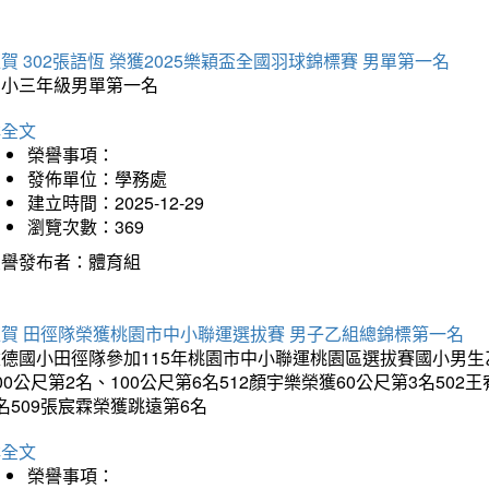
賀 302張語恆 榮獲2025樂穎盃全國羽球錦標賽 男單第一名
國小三年級男單第一名
詳全文
榮譽事項：
發佈單位：學務處
建立時間：2025-12-29
瀏覽次數：369
榮譽發布者：體育組
狂賀 田徑隊榮獲桃園市中小聯運選拔賽 男子乙組總錦標第一名
德國小田徑隊參加115年桃園市中小聯運桃園區選拔賽國小男生乙組
00公尺第2名、100公尺第6名512顏宇樂榮獲60公尺第3名50
名509張宸霖榮獲跳遠第6名
詳全文
榮譽事項：