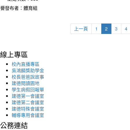
榮譽發布者：體育組
上一頁
1
2
3
4
線上專區
校內直播專區
吳鴻麟獎助學金
校長爸爸說故事
建德閱讀園地
學生病假回報單
建德第一會議室
建德第二會議室
建德特殊會議室
輔導專用會議室
公務連結