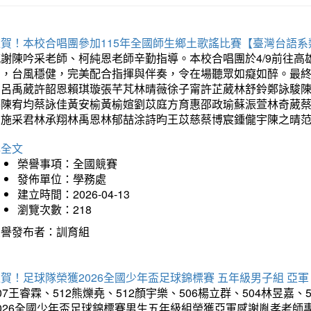
狂賀！本校合唱團參加115年全國師生鄉土歌謠比賽【臺灣台語
感謝陳吟采老師、柯純恩老師辛勤指導。本校合唱團於4/9前往
力，台風穩健，完美配合指揮與伴奏，令在場聽眾如癡如醉。最
勳呂禹葳許韶恩賴琪璇張芊芃林晴薇徐子甯許芷葳林舒鈴鄭詠駿
蓁陳宥均蔡詠佳黃安榆黃榆媗劉苡庭方育惠邵政瑜蘇浱萱林奇葳
昀施采君林承翔林禹恩林郁喆涂詩昀王苡慈蔡博宸鍾儱宇陳之晴
詳全文
榮譽事項：全國競賽
發佈單位：學務處
建立時間：2026-04-13
瀏覽次數：218
榮譽發布者：訓育組
賀！足球隊榮獲2026全國少年盃足球錦標賽 五年級男子組 亞軍
07王睿霖、512熊爍堯、512顏宇樂、506楊立群、504林昱嘉、
2026全國少年盃足球錦標賽男生五年級組榮獲亞軍感謝胤孝老師