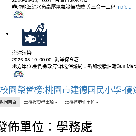
辦理龍潭給水廠高壓電氣設備檢驗 等三合一工程
more...
海洋污染
2026-05-19, 00:00│海洋保育署
地方單位\金門縣政府\環境保護局：新加坡籍油輪Sun Mer
校園榮譽榜:桃園市建德國民小學-優
返回首頁
請選擇榮譽事項
請選擇發佈單位
發佈單位：學務處