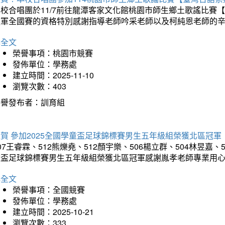
本校合唱團於11/7前往龍潭客家文化館桃園市師生鄉土歌謠比
進軍全國賽的資格特別感謝指導老師吟采老師以及柯純恩老師的
詳全文
榮譽事項：桃園市競賽
發佈單位：學務處
建立時間：2025-11-10
瀏覽次數：403
榮譽發布者：訓育組
賀 參加2025全國學童盃足球錦標賽男生五年級組榮獲北區冠軍
07王睿霖、512熊爍堯、512顏宇樂、506楊立群、504林昱嘉、
童盃足球錦標賽男生五年級組榮獲北區冠軍感謝胤孝老師專業用
詳全文
榮譽事項：全國競賽
發佈單位：學務處
建立時間：2025-10-21
瀏覽次數：333