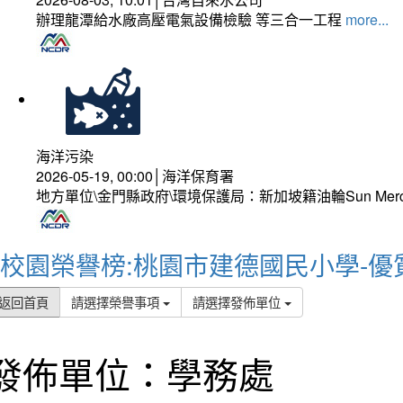
辦理龍潭給水廠高壓電氣設備檢驗 等三合一工程
more...
海洋污染
2026-05-19, 00:00│海洋保育署
地方單位\金門縣政府\環境保護局：新加坡籍油輪Sun Mer
校園榮譽榜:桃園市建德國民小學-優
返回首頁
請選擇榮譽事項
請選擇發佈單位
發佈單位：學務處