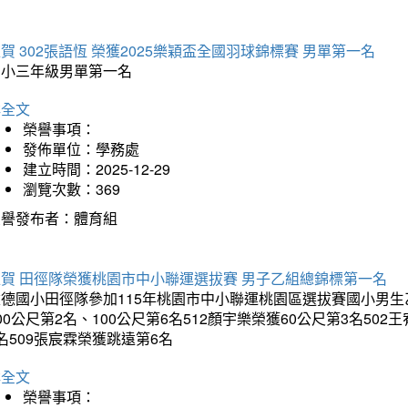
賀 302張語恆 榮獲2025樂穎盃全國羽球錦標賽 男單第一名
國小三年級男單第一名
詳全文
榮譽事項：
發佈單位：學務處
建立時間：2025-12-29
瀏覽次數：369
榮譽發布者：體育組
狂賀 田徑隊榮獲桃園市中小聯運選拔賽 男子乙組總錦標第一名
德國小田徑隊參加115年桃園市中小聯運桃園區選拔賽國小男生乙組
00公尺第2名、100公尺第6名512顏宇樂榮獲60公尺第3名50
名509張宸霖榮獲跳遠第6名
詳全文
榮譽事項：