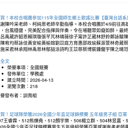
狂賀！本校合唱團參加115年全國師生鄉土歌謠比賽【臺灣台語
感謝陳吟采老師、柯純恩老師辛勤指導。本校合唱團於4/9前往
力，台風穩健，完美配合指揮與伴奏，令在場聽眾如癡如醉。最
勳呂禹葳許韶恩賴琪璇張芊芃林晴薇徐子甯許芷葳林舒鈴鄭詠駿
蓁陳宥均蔡詠佳黃安榆黃榆媗劉苡庭方育惠邵政瑜蘇浱萱林奇葳
昀施采君林承翔林禹恩林郁喆涂詩昀王苡慈蔡博宸鍾儱宇陳之晴
詳全文
榮譽事項：全國競賽
發佈單位：學務處
建立時間：2026-04-13
瀏覽次數：218
榮譽發布者：訓育組
賀！足球隊榮獲2026全國少年盃足球錦標賽 五年級男子組 亞軍
07王睿霖、512熊爍堯、512顏宇樂、506楊立群、504林昱嘉、
2026全國少年盃足球錦標賽男生五年級組榮獲亞軍感謝胤孝老師