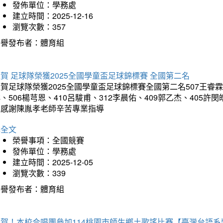
發佈單位：學務處
建立時間：2025-12-16
瀏覽次數：357
榮譽發布者：體育組
賀 足球隊榮獲2025全國學童盃足球錦標賽 全國第二名
賀足球隊榮獲2025全國學童盃足球錦標賽全國第二名507王睿霖、5
、506楊芎恩、410呂駿甫、312李晨佑、409郭乙杰、405許閔
羽感謝陳胤孝老師辛苦專業指導
詳全文
榮譽事項：全國競賽
發佈單位：學務處
建立時間：2025-12-05
瀏覽次數：339
榮譽發布者：體育組
狂賀！本校合唱團參加114桃園市師生鄉土歌謠比賽【臺灣台語