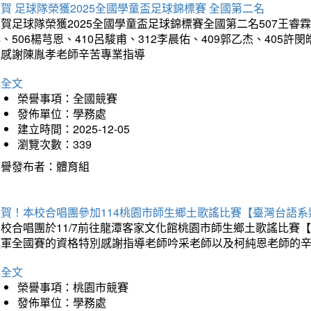
賀 足球隊榮獲2025全國學童盃足球錦標賽 全國第二名
賀足球隊榮獲2025全國學童盃足球錦標賽全國第二名507王睿霖、5
、506楊芎恩、410呂駿甫、312李晨佑、409郭乙杰、405許閔
羽感謝陳胤孝老師辛苦專業指導
詳全文
榮譽事項：全國競賽
發佈單位：學務處
建立時間：2025-12-05
瀏覽次數：339
榮譽發布者：體育組
狂賀！本校合唱團參加114桃園市師生鄉土歌謠比賽【臺灣台語
本校合唱團於11/7前往龍潭客家文化館桃園市師生鄉土歌謠比
進軍全國賽的資格特別感謝指導老師吟采老師以及柯純恩老師的
詳全文
榮譽事項：桃園市競賽
發佈單位：學務處