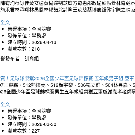
蓁陳宥均蔡詠佳黃安榆黃榆媗劉苡庭方育惠邵政瑜蘇浱萱林奇葳
昀施采君林承翔林禹恩林郁喆涂詩昀王苡慈蔡博宸鍾儱宇陳之晴
詳全文
榮譽事項：全國競賽
發佈單位：學務處
建立時間：2026-04-13
瀏覽次數：218
榮譽發布者：訓育組
賀！足球隊榮獲2026全國少年盃足球錦標賽 五年級男子組 亞軍
07王睿霖、512熊爍堯、512顏宇樂、506楊立群、504林昱嘉、
2026全國少年盃足球錦標賽男生五年級組榮獲亞軍感謝胤孝老師
詳全文
榮譽事項：全國競賽
發佈單位：學務處
建立時間：2026-03-30
瀏覽次數：227