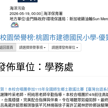
海洋污染
2026-05-19, 00:00│海洋保育署
地方單位\金門縣政府\環境保護局：新加坡籍油輪Sun Mer
校園榮譽榜:桃園市建德國民小學-優
返回首頁
請選擇榮譽事項
請選擇發佈單位
發佈單位：學務處
狂賀！本校合唱團參加115年全國師生鄉土歌謠比賽【臺灣台語
感謝陳吟采老師、柯純恩老師辛勤指導。本校合唱團於4/9前往
力，台風穩健，完美配合指揮與伴奏，令在場聽眾如癡如醉。最
勳呂禹葳許韶恩賴琪璇張芊芃林晴薇徐子甯許芷葳林舒鈴鄭詠駿