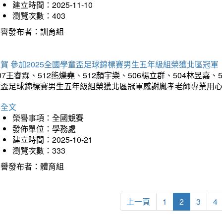
建立時間：2025-11-10
瀏覽次數：403
榮譽發布者：訓育組
賀 參加2025全國學童盃足球錦標賽男生五年級組榮獲北區冠軍
07王睿霖、512熊爍堯、512顏宇樂、506楊立群、504林昱嘉、
童盃足球錦標賽男生五年級組榮獲北區冠軍感謝胤孝老師專業用
詳全文
榮譽事項：全國競賽
發佈單位：學務處
建立時間：2025-10-21
瀏覽次數：333
榮譽發布者：體育組
上一頁
1
2
3
4