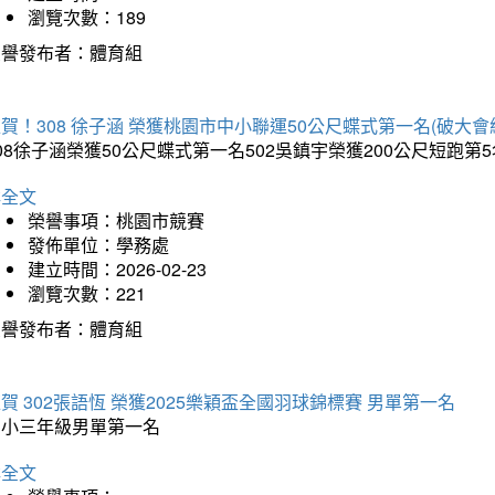
瀏覽次數：189
榮譽發布者：體育組
賀！308 徐子涵 榮獲桃園市中小聯運50公尺蝶式第一名(破大會
08徐子涵榮獲50公尺蝶式第一名502吳鎮宇榮獲200公尺短跑第
詳全文
榮譽事項：桃園市競賽
發佈單位：學務處
建立時間：2026-02-23
瀏覽次數：221
榮譽發布者：體育組
賀 302張語恆 榮獲2025樂穎盃全國羽球錦標賽 男單第一名
國小三年級男單第一名
詳全文