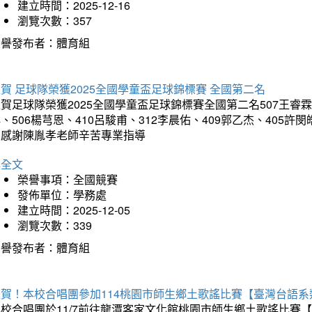
建立時間：2025-12-16
瀏覽次數：357
榮譽發布者：體育組
賀 足球隊榮獲2025全國學童盃足球錦標賽 全國第二名
賀足球隊榮獲2025全國學童盃足球錦標賽全國第二名507王睿霖、5
、506楊芎恩、410呂駿甫、312李晨佑、409郭乙杰、405許閔
羽感謝陳胤孝老師辛苦專業指導
詳全文
榮譽事項：全國競賽
發佈單位：學務處
建立時間：2025-12-05
瀏覽次數：339
榮譽發布者：體育組
狂賀！本校合唱團參加114桃園市師生鄉土歌謠比賽【臺灣台語
本校合唱團於11/7前往龍潭客家文化館桃園市師生鄉土歌謠比