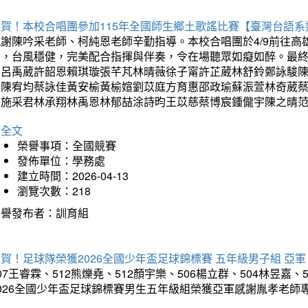
狂賀！本校合唱團參加115年全國師生鄉土歌謠比賽【臺灣台語
感謝陳吟采老師、柯純恩老師辛勤指導。本校合唱團於4/9前往
力，台風穩健，完美配合指揮與伴奏，令在場聽眾如癡如醉。最
勳呂禹葳許韶恩賴琪璇張芊芃林晴薇徐子甯許芷葳林舒鈴鄭詠駿
蓁陳宥均蔡詠佳黃安榆黃榆媗劉苡庭方育惠邵政瑜蘇浱萱林奇葳
昀施采君林承翔林禹恩林郁喆涂詩昀王苡慈蔡博宸鍾儱宇陳之晴
詳全文
榮譽事項：全國競賽
發佈單位：學務處
建立時間：2026-04-13
瀏覽次數：218
榮譽發布者：訓育組
賀！足球隊榮獲2026全國少年盃足球錦標賽 五年級男子組 亞軍
07王睿霖、512熊爍堯、512顏宇樂、506楊立群、504林昱嘉、
2026全國少年盃足球錦標賽男生五年級組榮獲亞軍感謝胤孝老師