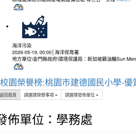
海洋污染
2026-05-19, 00:00│海洋保育署
地方單位\金門縣政府\環境保護局：新加坡籍油輪Sun Mer
校園榮譽榜:桃園市建德國民小學-優
返回首頁
請選擇榮譽事項
請選擇發佈單位
發佈單位：學務處