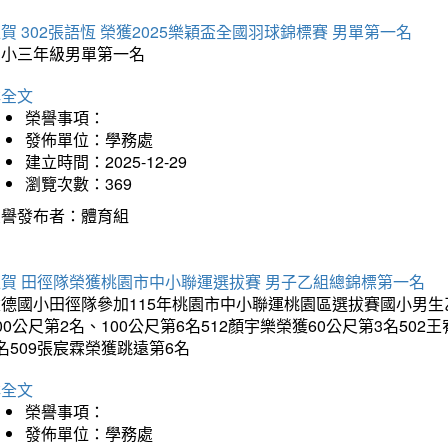
賀 302張語恆 榮獲2025樂穎盃全國羽球錦標賽 男單第一名
國小三年級男單第一名
詳全文
榮譽事項：
發佈單位：學務處
建立時間：2025-12-29
瀏覽次數：369
榮譽發布者：體育組
狂賀 田徑隊榮獲桃園市中小聯運選拔賽 男子乙組總錦標第一名
德國小田徑隊參加115年桃園市中小聯運桃園區選拔賽國小男生乙組
00公尺第2名、100公尺第6名512顏宇樂榮獲60公尺第3名50
名509張宸霖榮獲跳遠第6名
詳全文
榮譽事項：
發佈單位：學務處