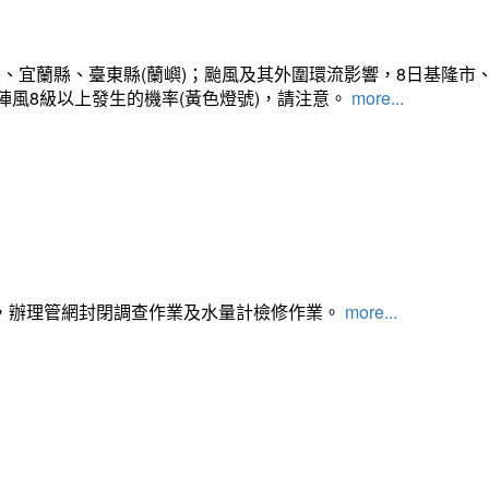
、宜蘭縣、臺東縣(蘭嶼)；颱風及其外圍環流影響，8日基隆市
陣風8級以上發生的機率(黃色燈號)，請注意。
more...
，辦理管網封閉調查作業及水量計檢修作業。
more...