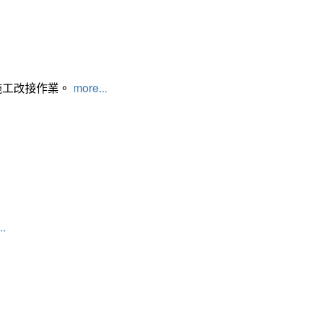
施工改接作業。
more...
..