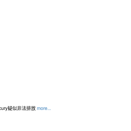
cury疑似非法排放
more...