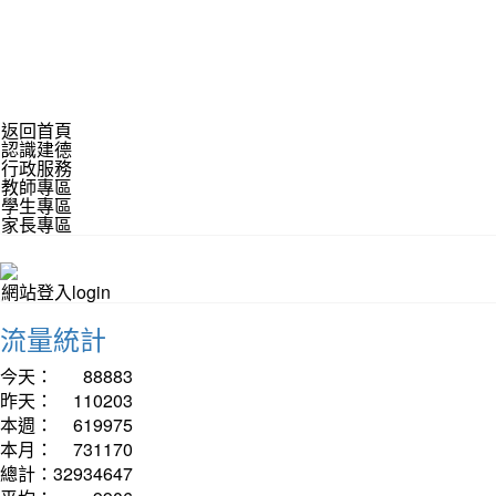
返回首頁
認識建德
行政服務
教師專區
學生專區
家長專區
網站登入login
流量統計
今天：
88883
昨天：
110203
本週：
619975
本月：
731170
總計：
32934647