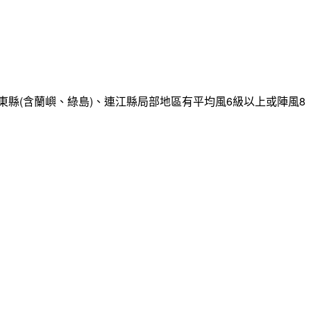
縣(含蘭嶼、綠島)、連江縣局部地區有平均風6級以上或陣風8