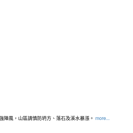
及強陣風，山區請慎防坍方、落石及溪水暴漲。
more...