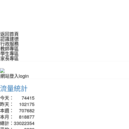
返回首頁
認識建德
行政服務
教師專區
學生專區
家長專區
網站登入login
流量統計
今天：
74415
昨天：
102175
本週：
707682
本月：
818877
總計：
33022354