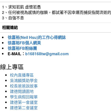
1、求知若飢 虛懷若愚
2、任何被視為感情的枷鎖，都試著不因幸運而捕捉指間流逝
3、自強不息
相關連結
徐嘉裕(Neil Hsu)的工作心得網誌
徐嘉裕FB個人網頁
徐嘉裕FB粉絲團
E-MAIL：
b168168tw@gmail.com
線上專區
校內直播專區
吳鴻麟獎助學金
校長爸爸說故事
建德閱讀園地
學生病假回報單
建德第一會議室
建德第二會議室