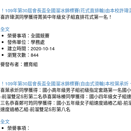
！109年第30屆會長盃全國溜冰錦標賽(花式直排輪)由本校許
恭喜許瑋淇同學獲得菁英中年級女子組直排花式第一名！
詳全文
榮譽事項：全國競賽
發佈單位：學務處
建立時間：2020-10-14
瀏覽次數：844
榮譽發布者：體育組
！109年第30屆會長盃全國溜冰錦標賽(自由式滑輪)本校葉承
恭喜葉承炘同學獲得：國小高年級男子組初級指定套路第一名國小
組-前溜雙足S形第二名恭喜葉咏榛同學獲得：國小四年級女子組速
第三名恭喜鄭可筠同學獲得：國小五年級女子組速度過樁乙組-前
組速度過樁乙組-前溜雙足S形第八名
詳全文
榮譽事項：