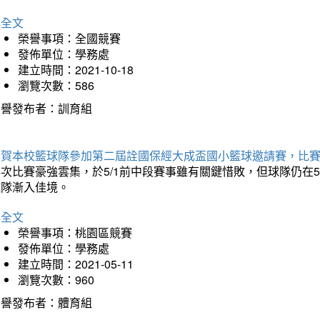
詳全文
榮譽事項：全國競賽
發佈單位：學務處
建立時間：2021-10-18
瀏覽次數：586
榮譽發布者：訓育組
恭賀本校籃球隊參加第二屆詮國保經大成盃國小籃球邀請賽，比
本次比賽豪強雲集，於5/1前中段賽事雖有關鍵惜敗，但球隊仍在
球隊漸入佳境。
詳全文
榮譽事項：桃園區競賽
發佈單位：學務處
建立時間：2021-05-11
瀏覽次數：960
榮譽發布者：體育組