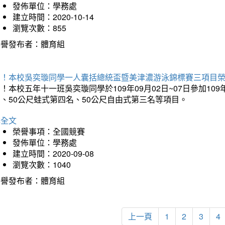
發佈單位：學務處
建立時間：2020-10-14
瀏覽次數：855
榮譽發布者：體育組
賀！本校吳奕璇同學一人囊括總統盃暨美津濃游泳錦標賽三項目
！本校五年十一班吳奕璇同學於109年09月02日~07日參加1
、50公尺蛙式第四名、50公尺自由式第三名等項目。
詳全文
榮譽事項：全國競賽
發佈單位：學務處
建立時間：2020-09-08
瀏覽次數：1040
榮譽發布者：體育組
上一頁
1
2
3
4