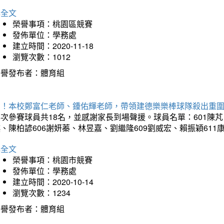
詳全文
榮譽事項：桃園區競賽
發佈單位：學務處
建立時間：2020-11-18
瀏覽次數：1012
榮譽發布者：體育組
賀！本校鄭富仁老師、鍾佑輝老師，帶領建德樂樂棒球隊殺出重
次參賽球員共18名，並感謝家長到場聲援。球員名單：601陳芃
、陳柏諺606謝妍蓁、林昱嘉、劉繼隆609劉威宏、賴振穎61
詳全文
榮譽事項：桃園市競賽
發佈單位：學務處
建立時間：2020-10-14
瀏覽次數：1234
榮譽發布者：體育組