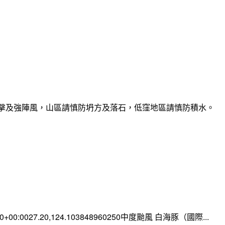
雷擊及強陣風，山區請慎防坍方及落石，低窪地區請慎防積水。
:00+00:0027.20,124.103848960250中度颱風 白海豚（國際...