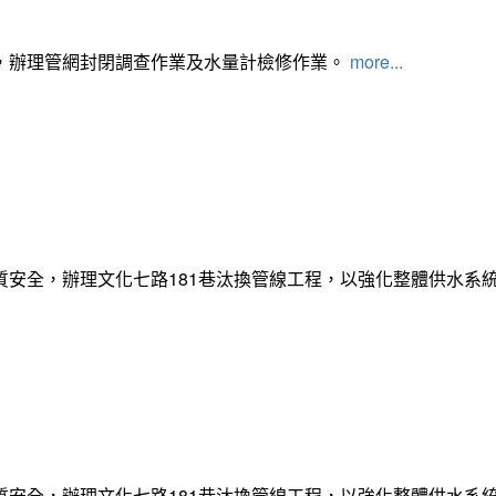
，辦理管網封閉調查作業及水量計檢修作業。
more...
質安全，辦理文化七路181巷汰換管線工程，以強化整體供水系
質安全，辦理文化七路181巷汰換管線工程，以強化整體供水系