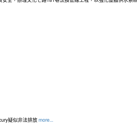
cury疑似非法排放
more...