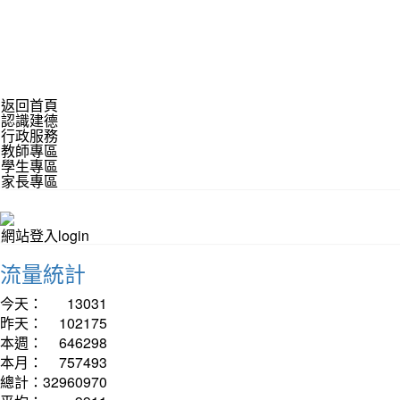
返回首頁
認識建德
行政服務
教師專區
學生專區
家長專區
網站登入login
流量統計
今天：
13031
昨天：
102175
本週：
646298
本月：
757493
總計：
32960970