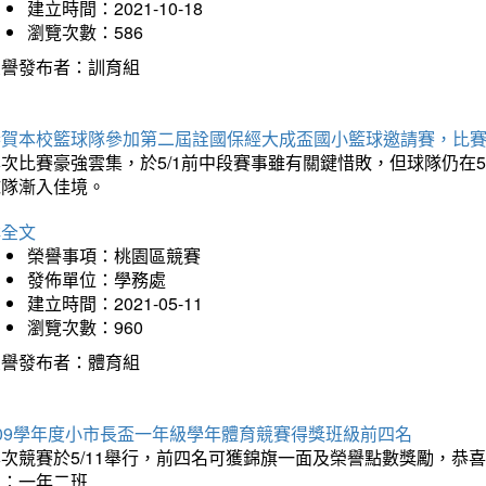
建立時間：2021-10-18
瀏覽次數：586
榮譽發布者：訓育組
恭賀本校籃球隊參加第二屆詮國保經大成盃國小籃球邀請賽，比
本次比賽豪強雲集，於5/1前中段賽事雖有關鍵惜敗，但球隊仍在
球隊漸入佳境。
詳全文
榮譽事項：桃園區競賽
發佈單位：學務處
建立時間：2021-05-11
瀏覽次數：960
榮譽發布者：體育組
109學年度小市長盃一年級學年體育競賽得獎班級前四名
本次競賽於5/11舉行，前四名可獲錦旗一面及榮譽點數獎勵，
名：一年二班