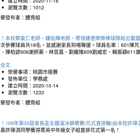
建立時間：2020-11-18
瀏覽次數：1012
榮譽發布者：體育組
賀！本校鄭富仁老師、鍾佑輝老師，帶領建德樂樂棒球隊殺出重
次參賽球員共18名，並感謝家長到場聲援。球員名單：601陳芃
、陳柏諺606謝妍蓁、林昱嘉、劉繼隆609劉威宏、賴振穎61
詳全文
榮譽事項：桃園市競賽
發佈單位：學務處
建立時間：2020-10-14
瀏覽次數：1233
榮譽發布者：體育組
！109年第30屆會長盃全國溜冰錦標賽(花式直排輪)由本校許
恭喜許瑋淇同學獲得菁英中年級女子組直排花式第一名！