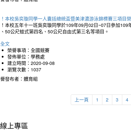
賀！本校吳奕璇同學一人囊括總統盃暨美津濃游泳錦標賽三項目
！本校五年十一班吳奕璇同學於109年09月02日~07日參加1
、50公尺蛙式第四名、50公尺自由式第三名等項目。
詳全文
榮譽事項：全國競賽
發佈單位：學務處
建立時間：2020-09-08
瀏覽次數：1037
榮譽發布者：體育組
上一頁
1
2
3
4
線上專區