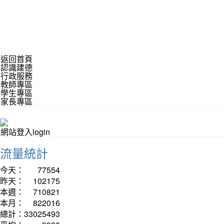
返回首頁
認識建德
行政服務
教師專區
學生專區
家長專區
網站登入login
流量統計
今天：
77554
昨天：
102175
本週：
710821
本月：
822016
總計：
33025493