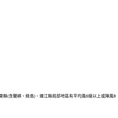
縣(含蘭嶼、綠島)、連江縣局部地區有平均風6級以上或陣風8