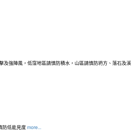
雷擊及強陣風，低窪地區請慎防積水，山區請慎防坍方、落石及溪
請慎防低能見度
more...