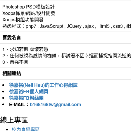
Photoshop PSD模板設計
Xoops佈景/網站/設計開發
Xoops模組功能開發
熟悉程式：php7 , JavaScrupt , JQuery , ajax , Html5 ,
喜愛名言
1、求知若飢 虛懷若愚
2、任何被視為感情的枷鎖，都試著不因幸運而捕捉指間流逝
3、自強不息
相關連結
徐嘉裕(Neil Hsu)的工作心得網誌
徐嘉裕FB個人網頁
徐嘉裕FB粉絲團
E-MAIL：
b168168tw@gmail.com
線上專區
校內直播專區